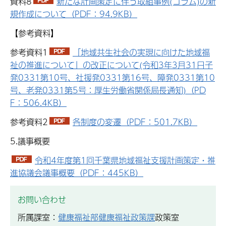
資料8
新たな計画策定に伴う取組事例(コラム)の新
規作成について（PDF：94.9KB）
【参考資料】
参考資料1
「地域共生社会の実現に向けた地域福
祉の推進について」の改正について(令和3年3月31日子
発0331第10号、社援発0331第16号、障発0331第10
号、老発0331第5号：厚生労働省関係局長通知)（PD
F：506.4KB）
参考資料2
各制度の変遷（PDF：501.7KB）
5.議事概要
令和4年度第1回千葉県地域福祉支援計画策定・推
進協議会議事概要（PDF：445KB）
お問い合わせ
所属課室：
健康福祉部健康福祉政策課
政策室