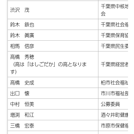
千葉県中核地
渋沢 茂
会
鈴木 鉄也
千葉県社会福
鈴木 眞廣
千葉県保育協
相馬 信彦
千葉県民生委
高橋 秀穂
（高は「はしごだか」の高となりま
千葉県経営者
す）
高橋 史成
柏市社会福祉
出口 懐
市川市福祉部
中村 恒美
公募委員
増渕 和江
酒々井町健康
三橋 宏泰
市原市保健福