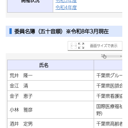
開催状況
令和5年度
令和4年度
委員名簿（五十音順）※令和8年3月現在
画面サイズで表示
氏名
荒井 隆一
千葉県グルー
金江 清
千葉県医師会
金子 恵子
千葉県看護協
国際医療福祉
小林 雅彦
野）
酒井 定男
千葉県高齢者