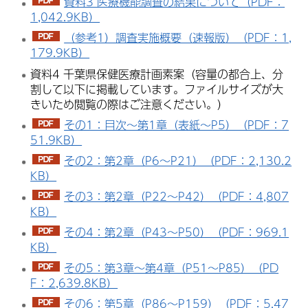
資料3 医療機能調査の結果について（PDF：
1,042.9KB）
（参考1）調査実施概要（速報版）（PDF：1,
179.9KB）
資料4 千葉県保健医療計画素案（容量の都合上、分
割して以下に掲載しています。ファイルサイズが大
きいため閲覧の際はご注意ください。）
その1：目次～第1章（表紙～P5）（PDF：7
51.9KB）
その2：第2章（P6～P21）（PDF：2,130.2
KB）
その3：第2章（P22～P42）（PDF：4,807
KB）
その4：第2章（P43～P50）（PDF：969.1
KB）
その5：第3章～第4章（P51～P85）（PD
F：2,639.8KB）
その6：第5章（P86～P159）（PDF：5,47