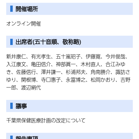
開催場所
オンライン開催
出席者(五十音順、敬称略)
新井康仁、有光孝生、五十嵐昭子、伊藤寛、今井俊哉、
入江康文、亀田信介、神部眞一、木村直人、合江みゆ
き、佐藤信行、澤井謙一、杉浦邦夫、角南勝介、諏訪さ
ゆり、関根博、寺口惠子、永富博之、松岡かおり、吉野
一郎、渡辺絹代
議事
千葉県保健医療計画の改定について
報告事項