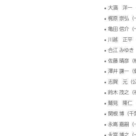
大濱 洋一
梶原 崇弘
亀田 信介
川越 正平
合江 みゆ
佐藤 晴彦
澤井 謙一
志賀 元（
鈴木 茂之
鷲見 隆仁
関根 博（
永嶌 嘉嗣
永富 博之