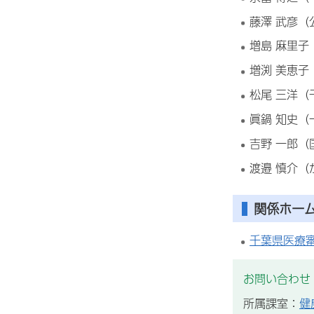
藤澤 武彦
増島 麻里
増渕 美恵
松尾 三洋
眞鍋 知史（
吉野 一郎
渡邉 慎介
関係ホー
千葉県医療
お問い合わせ
所属課室：
健