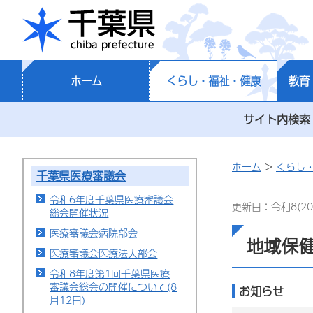
千葉県
ホーム
くらし・福祉・健康
教育
サイト内検索
ホーム
>
くらし
千葉県医療審議会
令和6年度千葉県医療審議会
更新日：令和8(20
総会開催状況
医療審議会病院部会
地域保
医療審議会医療法人部会
令和8年度第1回千葉県医療
審議会総会の開催について(8
お知らせ
月12日)