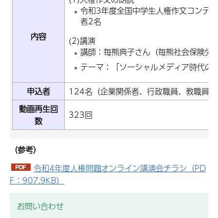
令和3年度全国中学生人権作文コンテ
者2名
内容
(2)講演
講師：毎熊典子さん（毎熊社会保険労
テーマ：「ソーシャルメディア時代の
申込者
124名（企業関係者、行政職員、教職員
動画再生回
323回
数
（参考）
令和4年度人権問題オンライン講演会チラシ（PD
F：907.9KB）
お問い合わせ