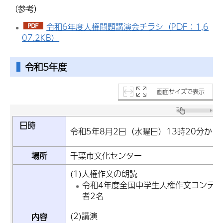
（参考）
令和6年度人権問題講演会チラシ（PDF：1,6
07.2KB）
令和5年度
画面サイズで表示
日時
令和5年8月2日（水曜日）13時20分から
場所
千葉市文化センター
(1)人権作文の朗読
令和4年度全国中学生人権作文コンテ
者2名
(2)講演
内容