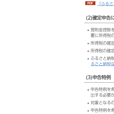
「ふるさ
(2)確定申告
寄附金控除
署に所得税
所得税の確
所得税の確
ふるさと納
るさと納税
(3)申告特
申告特例を
出する必要
対象となる
申告特例を