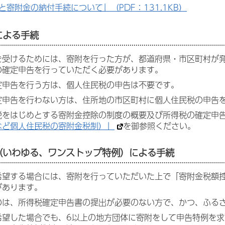
と寄附金の納付手続について」（PDF：131.1KB）
による手続
を受けるためには、寄附を行った方が、都道府県・市区町村が
の確定申告を行っていただく必要があります。
定申告を行う方は、個人住民税の申告は不要です。
定申告を行わない方は、住所地の市区町村に個人住民税の申告
税をはじめとする寄附金控除の制度の概要及び所得税の確定申
など個人住民税の寄附金税制）」
を御参照ください。
例（いわゆる、ワンストップ特例）による手続
希望する場合には、寄附を行っていただいた上で「寄附金税額
があります。
のは、所得税確定申告書の提出が必要のない方で、かつ、ふる
希望した場合でも、6以上の地方団体に寄附をして申告特例を