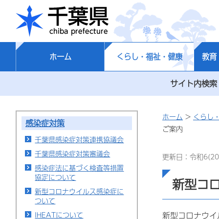
千葉県
ホーム
くらし・福祉・健康
教育
サイト内検索
ホーム
>
くらし
感染症対策
ご案内
千葉県感染症対策連携協議会
千葉県感染症対策審議会
更新日：令和6(20
感染症法に基づく検査等措置
協定について
新型コ
新型コロナウイルス感染症に
ついて
IHEATについて
新型コロナウイ