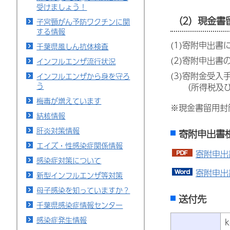
受けましょう！
（2）現金書
子宮頸がん予防ワクチンに関
する情報
(1)寄附申出
千葉県風しん抗体検査
(2)寄附申出
インフルエンザ流行状況
(3)寄附金受
インフルエンザから身を守ろ
う
（所得税及
梅毒が増えています
※現金書留用封
結核情報
肝炎対策情報
寄附申出書
エイズ・性感染症関係情報
寄附申出
感染症対策について
寄附申出
新型インフルエンザ等対策
母子感染を知っていますか？
送付先
千葉県感染症情報センター
感染症発生情報
k