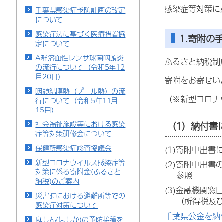
感染症等対策に
千葉県感染症予防計画の改定
について
感染症法に基づく医療措置協
1.寄附の
定について
A群溶血性レンサ球菌咽頭炎
ふるさと納税制
の流行について（令和5年12
月20日）
寄附をお寄せい
咽頭結膜熱（プール熱）の流
（※新型コロナ
行について（令和5年11月
15日）
社会福祉施設等における感染
（1）納付書
症等対策研修会について
保健所感染症診査協議会
(1)寄附申出
新型コロナウイルス感染症等
(2)寄附申出
対策に係る寄附金(ふるさと
参照
納税)のご案内
(3)金融機関
災害時における避難所等での
（所得税及
感染症対策について
千葉県公金を納
麻しん(はしか)の予防接種を