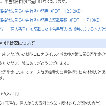
は、申告特例制度の適用はなくなります。
額控除に係る申告特例申請書（PDF：123.2KB）
額控除に係る申告特例申請書の記載要領（PDF：1,718KB）
バー（個人番号）を記載した申告書等の提出時における本人確認
の申出状況について
出をいただいた新型コロナウイルス感染症対策に係る寄附金の
をいただき、誠にありがとうございます。
た寄附金については、入院医療費の公費負担や検査体制の確保
す。
件
66,874円
月31日現在、個人からの寄附と企業・団体からの寄附の合計）