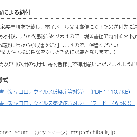
留による納付
書に必要事項を記載し、電子メール又は郵便にて下記の送付先に
書の受付後、県から連絡がありますので、現金書留で寄附金を下
入手続後に県から領収書を送付しますので、保管ください。
び個人住民税の控除を受けるために必要となります。）
筒及び郵送用の切手は寄附者様側で御用意いただきますようお
様式
書（新型コロナウイルス感染症等対策）（PDF：110.7KB）
書（新型コロナウイルス感染症等対策）（ワード：46.5KB）
ensei_soumu（アットマーク）mz.pref.chiba.lg.jp