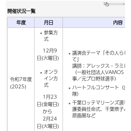
開催状況一覧
年度
月日
内容
参集方
式
12月9
講演会テーマ「その人らし
日(火曜日)
て」
講師：アレックス・ラミレ
オンラ
（一般社団法人VAMOS TO
イン方
事／元プロ野球選手）
令和7年度
式
(2025)
ハートフルコンサート（出
隊）
1月23
千葉ロッテマリーンズ選手
日(金曜日)
護委員任命式、千葉県子ど
から
原画展など
2月24
日(火曜日)