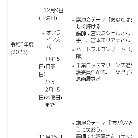
12月9日
(土曜日)
講演会テーマ「あなたはあ
しく輝ける」
オンラ
講師：宮沢ミシェルさん（
イン方
手）、宮本エリアナさん（
令和5年度
式
ハートフルコンサート（出
(2023)
隊）
1月15
千葉ロッテマリーンズ選手
日(月曜
護委員任命式、千葉県子ど
日）
原画展など
から
2月15
日(木曜日)
まで
講演会テーマ「"ちがい"と
うに笑おう。」
講師：北澤豪さん（サッカ
11月15日