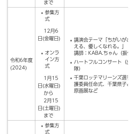
まで
参集方
式
12月6
日(金曜日)
講演会テーマ「ちがいがあ
える、優しくなれる。」
オンラ
講師：KABA.ちゃん（振
イン方
令和6年度
ハートフルコンサート（出
式
(2024)
隊）
千葉ロッテマリーンズ選手
1月15
護委員任命式、千葉県子ど
日(水曜日)
原画展など
から
2月15
日(土曜日)
まで
参集方
式