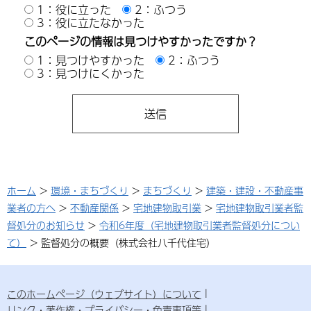
1：役に立った
2：ふつう
3：役に立たなかった
このページの情報は見つけやすかったですか？
1：見つけやすかった
2：ふつう
3：見つけにくかった
ホーム
>
環境・まちづくり
>
まちづくり
>
建築・建設・不動産事
業者の方へ
>
不動産関係
>
宅地建物取引業
>
宅地建物取引業者監
督処分のお知らせ
>
令和6年度（宅地建物取引業者監督処分につい
て）
> 監督処分の概要（株式会社八千代住宅）
このホームページ（ウェブサイト）について
リンク・著作権・プライバシー・免責事項等