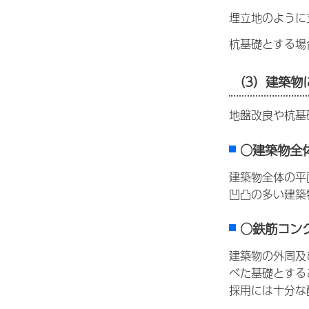
埋立地のように
杭基礎とする場
（3）建築物
地盤改良や杭基
○建築物全
建築物全体の平
凹凸の多い建築
○鉄筋コン
建築物の外周及
べた基礎とする
採用には十分な