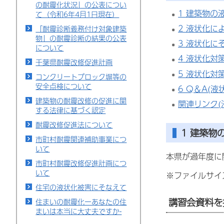
の耐震化状況」の公表につい
1 建築物の
て（令和6年4月1日現在）
2 液状化に
「耐震診断義務付け対象建築
物」の耐震診断の結果の公表
3 液状化に
について
4 液状化対
千葉県耐震改修促進計画
5 液状化対
コンクリートブロック塀等の
安全点検について
6 Q＆A(
建築物の耐震改修の促進に関
関連リンク(
する法律に基づく認定
耐震改修促進法について
1
建築物
市町村耐震関連補助事業につ
いて
本県が過年度に
市町村耐震改修促進計画につ
いて
※ファイルサイ
住宅の液状化被害にそなえて
講習会資料を
住まいの耐震化ーあなたの住
まいは本当に大丈夫ですか-