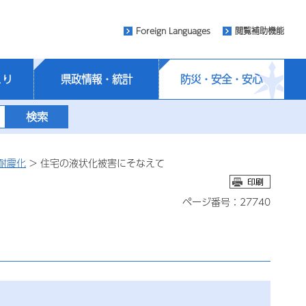
Foreign Languages
閲覧補助機能
くり
県政情報・統計
防災・安全・安心
耐震化
> 住宅の液状化被害にそなえて
ページ番号：27740