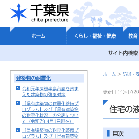
千葉県
ホーム
くらし・福祉・健康
教育
サイト内検索
ホーム
>
防災・
建築物の耐震化
令和元年房総半島台風を踏ま
更新日：令和7(20
えた建築物の強風対策
「県有建築物の耐震化整備プ
住宅の
ログラム」及び「県有建築物
の耐震化状況」の公表につい
て（令和7年4月1日現在）
「県有建築物の耐震化整備プ
目次
ログラム」及び「県有建築物