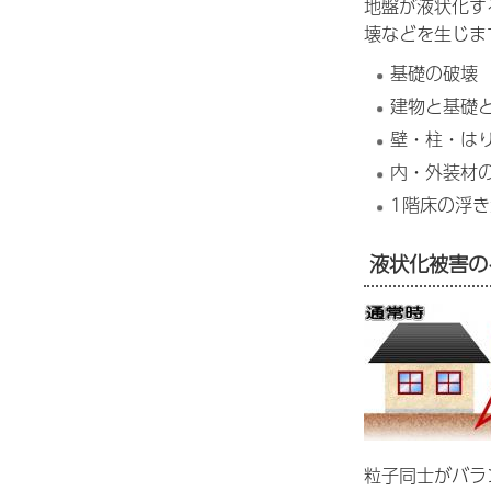
地盤が液状化す
壊などを生じま
基礎の破壊
建物と基礎
壁・柱・は
内・外装材
1階床の浮
液状化被害の
粒子同士がバラ