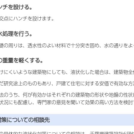
ンチを設ける。
交点にハンチを設けます。
水処理を行う。
礎の周りは、透水性のよい材料で十分突き固め、水の通りをよ
の重量を軽くする。
けにくいような建築物にしても、液状化した場合は、建築物全
だ研究途上のものもあり、戸建て住宅に対する安価で有効な方
法のうち、何が有効かはそれぞれの建築物の形状や地盤の性状
状況にも配慮し、専門家の意見を聞いて効果の高い方法を検討
対策についての相談先
の具体的な液状化対策についての相談は、千葉県建築設計6団