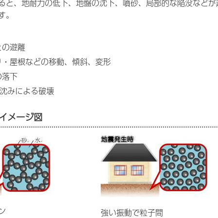
ると、地耐力の低下、地盤の沈下、噴砂、局部的な陥没などが
す。
との遊離
り・屋根などの移動、傾斜、変形
の落下
き沈みによる破壊
イメージ図
ン
強い振動で粒子間