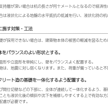
支持層が深い場合は杭の長さが何十メートルとなるので経済性
合は液状化による地盤の水平抵抗の低減を行い、液状化時の杭
に施す対策・工法
礎が採用できない場合は、建築物本体の被害の軽減を図るため
体をバランスのよい形状とする。
面形や立面形を単純にし、壁をバランスよく配置する。
物は、地震に対し弱くなります。また、荷重が偏っていると不
クリート造の基礎を一体化するよう配置する。
び間仕切壁などの下部に、全体が連続して一体化するよう、基
ことも液状化後の傾斜や沈下を補修しやすくする上で有効な方
配慮が必要です。