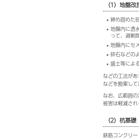
（1）地盤改
締め固めた
地盤内に透
って、過剰
地盤内にセ
砕石などの
盛土等によ
などの工法があ
などを勘案して
なお、広範囲の
被害は軽減され
（2）杭基礎
鉄筋コンクリー