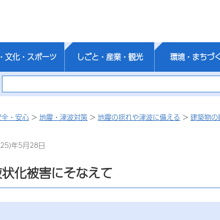
・文化・スポーツ
しごと・産業・観光
環境・まちづ
安全・安心
>
地震・津波対策
>
地震の揺れや津波に備える
>
建築物の
25)年5月28日
液状化被害にそなえて