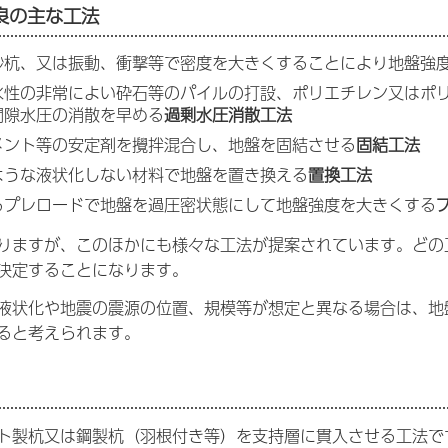
良の主な工法
砂杭、又は振動、衝撃等で密度を大きくすることにより地盤強
水性の非常によい砕石等のパイルの打設、ポリエチレン又はポ
間隙水圧の消散を早める
過剰水圧消散工法
メント等の安定剤を攪拌混合し、地盤を固結させる
固結工法
ような液状化しない材料で地盤を置き換える
置換工法
るプレロードで地盤を過圧密状態にして地盤強度を大きくする
りますが、このほかにも様々な工法が提案されています。どの
決定することになります。
液状化や地震の震源の位置、規模等が想定と異なる場合は、地
ると考えられます。
ト製杭又は鋼製杭（羽根付き等）を支持層に貫入させる工法で