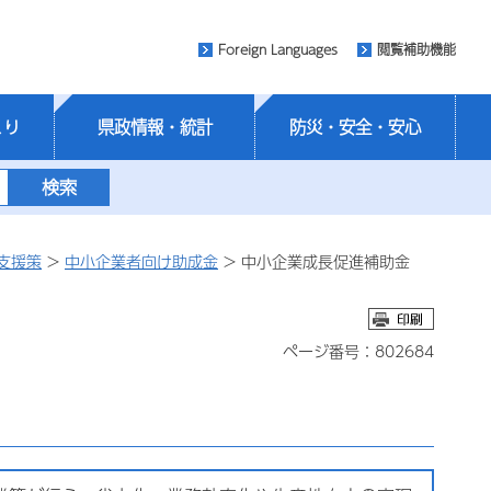
Foreign Languages
閲覧補助機能
くり
県政情報・統計
防災・安全・安心
支援策
>
中小企業者向け助成金
> 中小企業成長促進補助金
ページ番号：802684