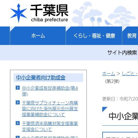
千葉県
ホーム
くらし・福祉・健康
教育
サイト内検索
ホーム
>
しごと
中小企業者向け助成金
（第2弾）
中小企業成長促進補助金(第4
弾)
更新日：令和7(20
千葉県サプライチェーン再構
築に向けた海外展示会出展支
中小企
援事業補助金について
千葉県酒米高騰対策支援事業
支援金について