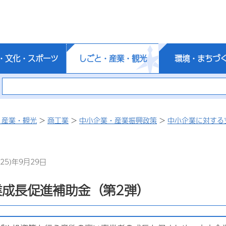
・文化・スポーツ
しごと・産業・観光
環境・まちづ
・産業・観光
>
商工業
>
中小企業・産業振興政策
>
中小企業に対する
25)年9月29日
業成長促進補助金（第2弾）