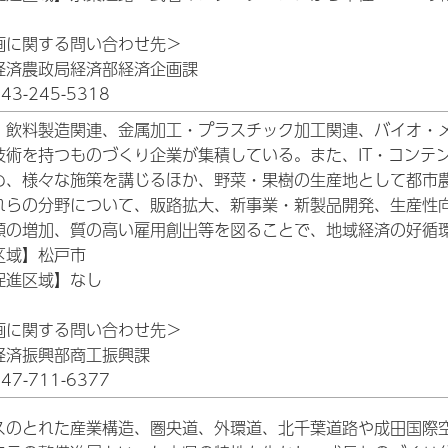
画に関する問い合わせ先＞
経済農政局経済部経済企画課
3-245-5318
・飲料製造関連、金属加工・プラスチック加工関連、バイオ・
技術を持つものづくり企業が集積している。また、IT・コンテ
め、様々な施策を講じるほか、野菜・果樹の生産地として都市
れらの分野について、販路拡大、新事業・新製品開発、生産性
額の増加、質の高い雇用創出等を図ることで、地域経済の好循
区域】松戸市
促進区域】なし
画に関する問い合わせ先＞
経済振興部商工振興課
7-711-6377
スのとれた産業構造、圏央道、外環道、北千葉道路や成田国際