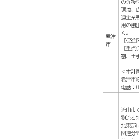
の近接
環境、
連企業
用の創
く。
君津
【促進
市
【重点
割、土
＜本計
君津市
電話：04
流山市
物流と
北東部
関連分