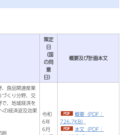
策定
日
（国
概要及び計画本文
の同
意
日）
野、食品関連産業
ちづくり分野、交
野で、地域経済を
への経済波及効果
令和
概要（PDF：
6年
726.7KB）
6月
本文（PDF：
範囲