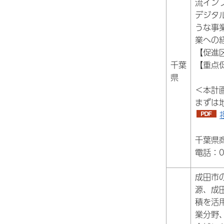
流イン
デジタ
うな事
業への
【促進
千葉
【重点
県
＜本計
まずは
千葉県
電話：04
成田市
源、成
積を活
業分野