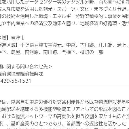
性を活用したデータセンター等のデジタル分野、首都圏への近
広大な市域を活用した観光・スポーツ・文化・まちづくり分野
等の技術を活用した環境・エネルギー分野で積極的に事業を展
出や市内産業への経済波及効果を図り、地域経済の好循環・活
区域】君津市
促進区域】千葉県君津市字貞元、中富、古川跡、江川端、溝上
手下、島屋、南河原、南川跡、門樋下、柳町の一部
画に関する問い合わせ先＞
経済環境部経済振興課
39-56-1531
では、常磐自動車道の優れた交通利便性から既存物流施設を基
地域配送を結節する多機能型物流エリアとしての形成を図るこ
における物流ネットワークの高度化を担う役割を果たすものと
野」、基幹産業のひとつであり、首都圏への近接性を活かした