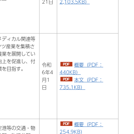
21日
2,103.5KB）
メディカル関連等
ンツ産業を集積さ
農業を展開してい
向上を促進し、付
令和
概要（PDF：
環を目指す。
6年4
440KB）
月1
本文（PDF：
日
735.1KB）
概要（PDF：
空港等の交通・物
254.9KB）