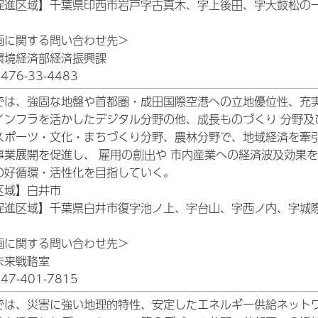
促進区域】千葉県印西市岩戸字古真木、字上後田、字大鼓松の
画に関する問い合わせ先＞
環境経済部経済振興課
76-33-4483
では、強固な地盤や首都圏・成田国際空港への立地優位性、充
インフラを活かしたデジタル分野の他、成長ものづくり 分野及
スポーツ・文化・まちづくり分野、農林分野で、地域経済を牽
事業展開を促進し、 雇用の創出や 市内産業への経済波及効果
の好循環・活性化を目指していく。
区域】白井市
促進区域】千葉県白井市復字池ノ上、字台山、字西ノ内、字城
画に関する問い合わせ先＞
未来戦略室
7-401-7815
では、災害に強い地理的特性、安定したエネルギー供給ネット