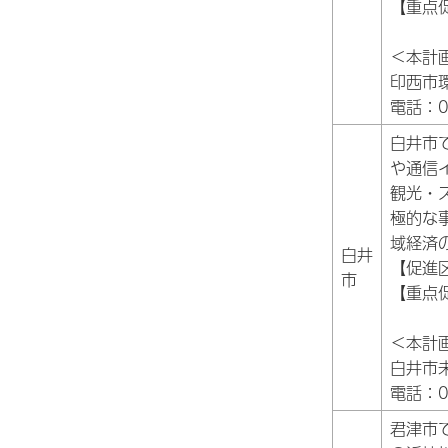
【重点
＜本計
印西市
電話：04
白井市
や通信
観光・
極的な
域経済
白井
【促進
市
【重点
＜本計
白井市
電話：04
君津市