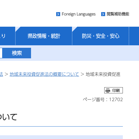
Foreign Languages
閲覧補助機能
くり
県政情報・統計
防災・安全・安心
法
>
地域未来投資促進法の概要について
> 地域未来投資促進
ページ番号：12702
ついて