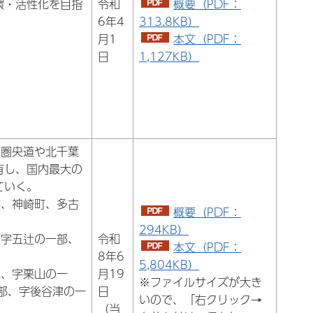
環・活性化を目指
令和
概要（PDF：
6年4
313.8KB）
月1
本文（PDF：
日
1,127KB）
る圏央道や北千葉
有し、国内最大の
ていく。
町、神崎町、多古
概要（PDF：
294KB）
、字五辻の一部、
令和
本文（PDF：
8年6
5,804KB）
中、字栗山の一
月19
※ファイルサイズが大き
部、字後谷津の一
日
いので、「右クリック→
（当