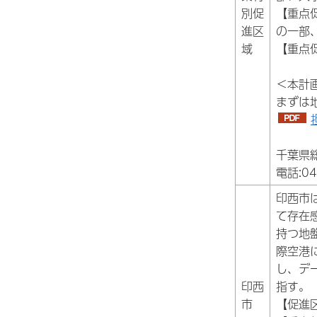
別促
【重点
進区
の一部
域
【重点
＜本計
まずは
千葉県
電話:04
印西市
て存在
持つ地
際空港
し、デ
印西
指す。
市
【促進