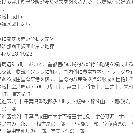
おける雇用創出や経済波及効果を図ることで、地域経済の好循
く。
区域】成田市
促進区域】なし
画に関する問い合わせ先＞
経済部商工振興企業立地課
76-20-1622
港周辺9市町において、首都圏の広域的な幹線道路網を構成す
の交通・物流インフラに加え、国内外に豊富なネットワークを
である成田国際空港を核に、国際的な産業拠点の形成を目指し
区域】空港周辺9市町（成田市、富里市、香取市、山武市、栄
山町、横芝光町）
促進区域1】千葉県香取郡多古町大字飯笹字稲荷山、字鷹の巣
田の一部
促進区域2】千葉県成田市大字下福田字油免、字谷野沢、字山
関ノ内の一部、 字根古屋の一部、字小橋の一部、字稲荷原の一
字上福田字仲兵の 一部、字矢ノ沢の一部