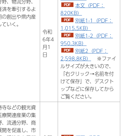
分野、物流分野、
本文（PDF：
経済を牽引するよ
820KB）
用の創出や県内産
別紙1-1（PDF：
していく。
1,015.5KB）
令和
別紙1-2（PDF：
6年4
950.3KB）
月1
別紙2（PDF：
日
2,598.8KB）
※ファイ
ルサイズが大きいので、
「右クリック→名前を付
けて保存」で、デスクト
ップなどに保存してから
ご覧ください。
勝寺などの観光資
医療関連産業の集
野、流通分野、商
展開を促進し、市