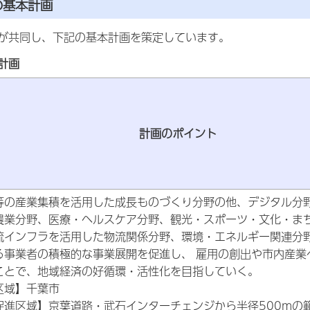
の基本計画
が共同し、下記の基本計画を策定しています。
計画
計画のポイント
等の産業集積を活用した成長ものづくり分野の他、デジタル分
農業分野、医療・ヘルスケア分野、観光・スポーツ・文化・ま
流インフラを活用した物流関係分野、環境・エネルギー関連分
る事業者の積極的な事業展開を促進し、 雇用の創出や市内産業
ことで、地域経済の好循環・活性化を目指していく。
区域】千葉市
促進区域】京葉道路・武石インターチェンジから半径500mの