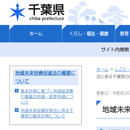
千葉県
ホーム
くらし・福祉・健康
教育
サイト内検索
ホーム
>
しごと
地域未来投資促進法の概要に
法に係る千葉県の
ついて
基本計画に基づく地域経済牽
更新日：令和8(20
引事業の申請・変更申請につ
いて
地域未
地域未来投資促進法に係る千
葉県の基本計画について