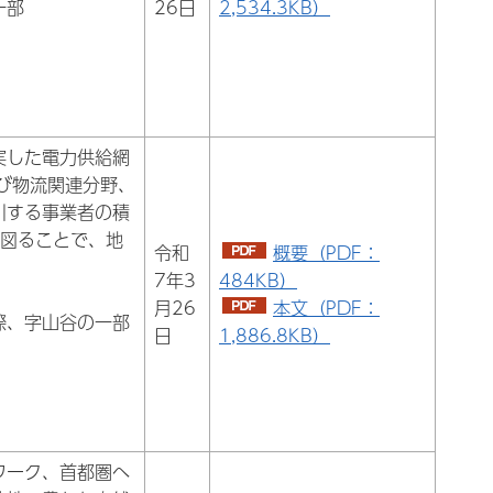
一部
26日
2,534.3KB）
実した電力供給網
び物流関連分野、
引する事業者の積
を図ることで、地
令和
概要（PDF：
7年3
484KB）
月26
本文（PDF：
際、字山谷の一部
日
1,886.8KB）
ワーク、首都圏へ