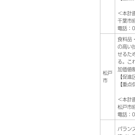
＜本計
千葉市
電話：04
食料品
の高い
せるた
る。こ
加価値
松戸
【促進
市
【重点
＜本計
松戸市
電話：04
バラン