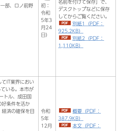
名前を付けて保存」で、
の一部、ロノ前野
初：
デスクトップなどに保存
令和
してからご覧ください。
5年3
別紙1（PDF：
月24
925.2KB）
日）
別紙2（PDF：
1,110KB）
てIT業界におい
している。本市が
ートル、成田国
の好条件を活か
・経済の確保を目
令和
概要（PDF：
5年
387.9KB）
12月
本文（PDF：