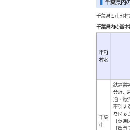
千葉県内
千葉県と市町村
千葉県内の基本
市町
村名
鉄鋼業
分野、
通・物
牽引す
を図る
千葉
【促進
市
【重点