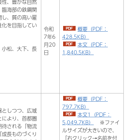
接性、豊かな自然
、臨海部の鉄鋼関
開し、質の高い雇
性化を目指してい
令和
概要（PDF：
7年6
428.5KB）
月20
本文（PDF：
、小松、大下、長
日
1,840.5KB）
概要（PDF：
797.7KB）
盤としつつ、広域
本文1（PDF：
とにより、首都圏
5,049.7KB）
※ファイ
期待される「物流
ルサイズが大きいので、
「成長ものづくり
「右クリック→名前を付