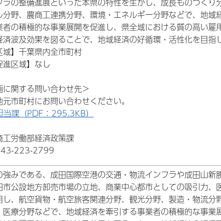
フラの整備進展といった本県の特性を生かし、成長ものづくり
ル分野、農商工連携分野、環境・エネルギー分野などで、地域
業者の積極的な事業展開を促進し、県全域における質の高い雇
経済波及効果を図ることで、地域経済の好循環・活性化を目指
区域】千葉県内全市町村
促進区域】なし
画に関する問い合わせ先＞
地元市町村にお問い合わせください。
担当課（PDF：295.3KB）
商工労働部経済政策課
3-223-2799
の強みである、成田国際空港の交通・物流インフラや成田山新
田市公設地方卸売市場の立地、商業中心都市としての吸引力、
用し、航空貨物・航空旅客関連分野、観光分野、製造・物流分
、医療分野などで、地域経済を牽引する事業者の積極的な事業