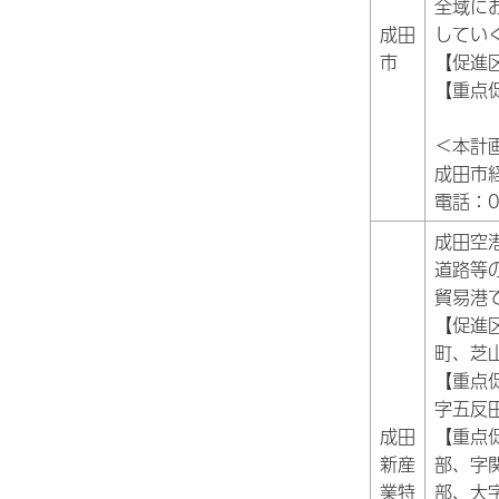
全域に
成田
してい
市
【促進
【重点
＜本計
成田市
電話：04
成田空
道路等
貿易港
【促進
町、芝
【重点
字五反
成田
【重点
新産
部、字
業特
部、大