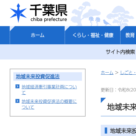
千葉県
ホーム
くらし・福祉・健康
教育
サイト内検索
ホーム
>
しごと
地域未来投資促進法
地域経済牽引事業計画につい
更新日：令和8(20
て
地域未来投資促進法の概要に
地域未
ついて
地域未来