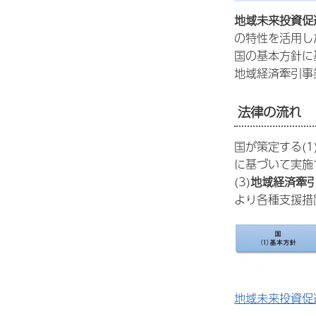
地域未来投資促
の特性を活用し
国の基本方針に
地域経済牽引事
法律の流れ
国が策定する(1
に基づいて実施
(3)
地域経済牽
より各種支援措
地域未来投資促