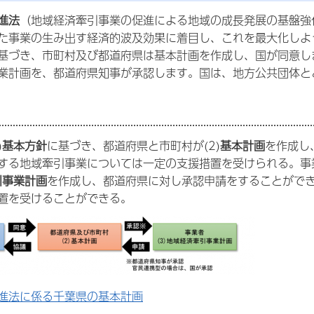
進法
（地域経済牽引事業の促進による地域の成長発展の基盤強
た事業の生み出す経済的波及効果に着目し、これを最大化しよ
基づき、市町村及び都道府県は基本計画を作成し、国が同意し
業計画を、都道府県知事が承認します。国は、地方公共団体と
)
基本方針
に基づき、都道府県と市町村が(2)
基本計画
を作成し
する地域牽引事業については一定の支援措置を受けられる。事
引事業計画
を作成し、都道府県に対し承認申請をすることがで
置を受けることができる。
進法に係る千葉県の基本計画