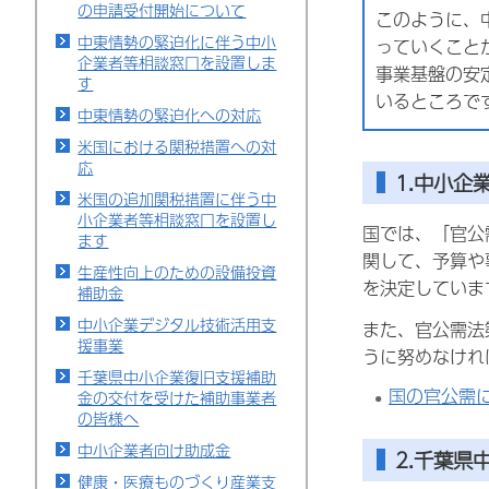
の申請受付開始について
このように、
中東情勢の緊迫化に伴う中小
っていくこと
企業者等相談窓口を設置しま
事業基盤の安
す
いるところで
中東情勢の緊迫化への対応
米国における関税措置への対
応
1.中小企
米国の追加関税措置に伴う中
小企業者等相談窓口を設置し
国では、「官公
ます
関して、予算や
生産性向上のための設備投資
を決定していま
補助金
中小企業デジタル技術活用支
また、官公需法
援事業
うに努めなけれ
千葉県中小企業復旧支援補助
国の官公需
金の交付を受けた補助事業者
の皆様へ
中小企業者向け助成金
2.千葉県
健康・医療ものづくり産業支