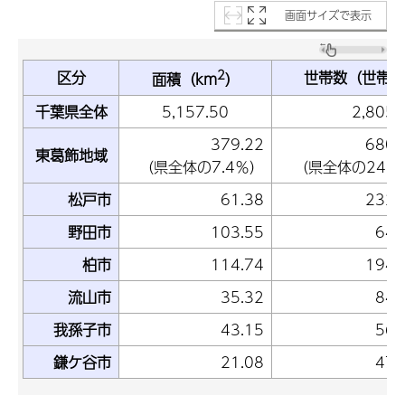
画面サイズで表示
2
区分
世帯数（世帯）
面積（km
）
千葉県全体
5,157.50
2,805,
379.22
680,
東葛飾地域
（県全体の7.4％）
（県全体の24.3
松戸市
61.38
232,
野田市
103.55
64,
柏市
114.74
194,
流山市
35.32
84,
我孫子市
43.15
56,
鎌ケ谷市
21.08
47,