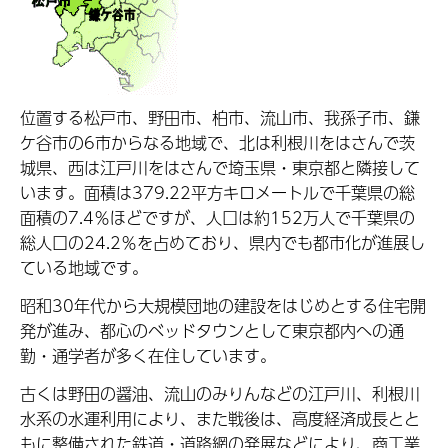
位置する松戸市、野田市、柏市、流山市、我孫子市、鎌
ケ谷市の6市からなる地域で、北は利根川をはさんで茨
城県、西は江戸川をはさんで埼玉県・東京都と隣接して
います。面積は379.22平方キロメートルで千葉県の総
面積の7.4％ほどですが、人口は約152万人で千葉県の
総人口の24.2％を占めており、県内でも都市化が進展し
ている地域です。
昭和30年代から大規模団地の建設をはじめとする住宅開
発が進み、都心のベッドタウンとして東京都内への通
勤・通学者が多く在住しています。
古くは野田の醤油、流山のみりんなどの江戸川、利根川
水系の水運利用により、また戦後は、高度経済成長とと
もに整備された鉄道・道路網の発展などにより、商工業