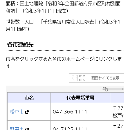
面積：国土地理院「令和3年全国都道府県市区町村別面
積調」（令和3年1月1日現在）
世帯数・人口：「千葉県毎月常住人口調査」(令和3年1
月1日現在）
各市連絡先
市名をクリックすると各市のホームページにリンクしま
す。
画面サイズで表示
市名
代表電話番号
〒271-
松戸市
047-366-1111
松戸市根
〒278-
野田市
04-7125-1111