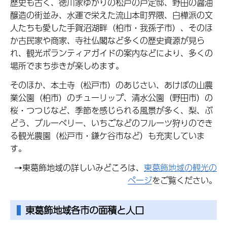
歴史も古く、徳川家ゆかりの松戸の戸定邸、野田の醤油
醸造の街並み、水運で栄えた流山本町界隈、白樺派の文
人たちも愛した手賀沼湖畔（柏市・我孫子市）、そのほ
か古民家や商家、寺社仏閣など多くの歴史資源が見ら
れ、観光ボランティアガイドの案内などにより、多くの
場所でまち歩きが楽しめます。
そのほか、本土寺（松戸市）のあじさい、あけぼの山農
業公園（柏市）のチューリップ、清水公園（野田市）の
桜・つつじなど、季節を感じられる風景が多く、梨、ぶ
どう、ブルーベリー、いちごなどのフルーツ狩りのでき
る観光農園（松戸市・鎌ケ谷市など）も充実していま
す。
→東葛飾地域の詳しいみどころは、
東葛飾地域の観光の
ページ
をご覧ください。
東葛飾地域各市の面積と人口