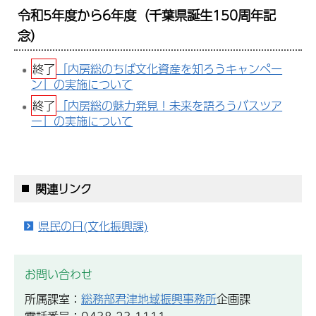
令和5年度から6年度（千葉県誕生150周年記
念）
終了
「内房総のちば文化資産を知ろうキャンペー
ン」の実施について
終了
「内房総の魅力発見！未来を語ろうバスツア
ー」の実施について
関連リンク
県民の日(文化振興課)
お問い合わせ
所属課室：
総務部君津地域振興事務所
企画課