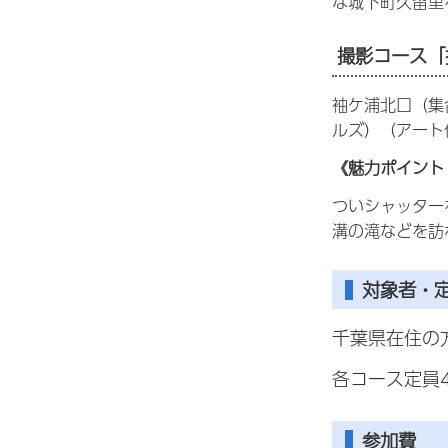
な城下町久留里
撮影コース「
袖ケ浦北口（集
ルズ）（アート
《魅力ポイント
ついシャッター
溝の滝などを訪
対象者・
千葉県在住の
各コース定員
参加費