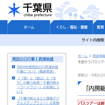
千葉県
ホーム
くらし・福祉・健康
教育
サイト内検索
ホーム
>
県政情
県民の日行事┃君津地域
を語ろうバスツア
令和8年度県民の日君津地域
行事について（報道発表）
更新日：令和6(20
『「海」と「里山」と「ま
ち」の魅力体感！千葉内房キ
「内房
ーワードラリー』の実施につ
いて
「千葉内房ふるさと探検デジ
タルスタンプラリー」の実施
バスツアーは終