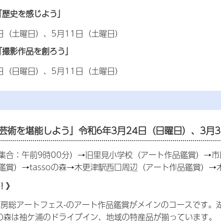
「歴史を感じよう」
0日（土曜日）、5月11日（土曜日）
「撮影作品を創ろう」
1日（日曜日）、5月11日（土曜日）
芸術を堪能しよう」
令和6年3月24日（日曜日）、3月
集合：午前9時00分）→旧里見小学校（アート作品鑑賞）→
鑑賞）→tassoの森→木更津駅西口周辺（アート作品鑑賞）
！》
内房総アートフェス-のアート作品鑑賞がメインのコースです。
soの森は袖ケ浦のドライブイン、地域の特産品が揃っています。