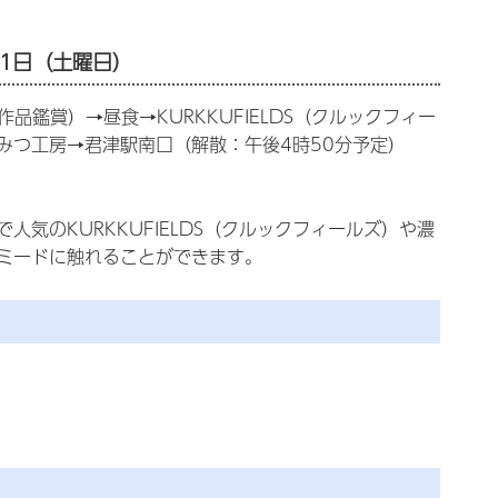
11日（土曜日）
鑑賞）→昼食→KURKKUFIELDS（クルックフィー
みつ工房→君津駅南口（解散：午後4時50分予定）
気のKURKKUFIELDS（クルックフィールズ）や濃
ミードに触れることができます。