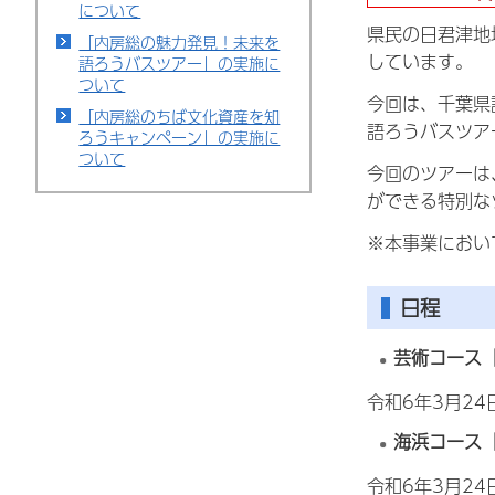
について
県民の日君津地
「内房総の魅力発見！未来を
しています。
語ろうバスツアー」の実施に
ついて
今回は、千葉県
「内房総のちば文化資産を知
語ろうバスツア
ろうキャンペーン」の実施に
ついて
今回のツアーは
ができる特別な
※本事業におい
日程
芸術コース
令和6年3月2
海浜コース
令和6年3月2