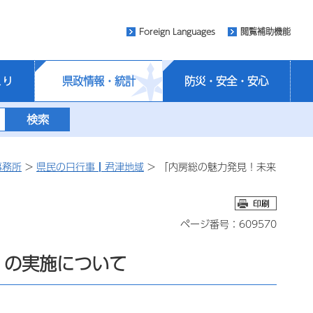
Foreign Languages
閲覧補助機能
くり
県政情報・統計
防災・安全・安心
事務所
>
県民の日行事┃君津地域
> 「内房総の魅力発見！未来
ページ番号：609570
」の実施について