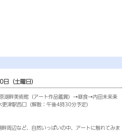
30日（土曜日）
市原湖畔美術館（アート作品鑑賞）→昼食→内田未来楽
→木更津駅西口（解散：午後4時30分予定）
湖畔周辺など、自然いっぱいの中、アートに触れてみま