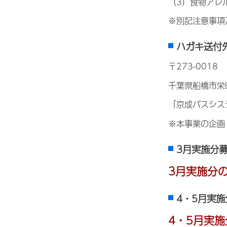
（3）食物アレ
※別記注意事項
ハガキ送付
〒273-0018
千葉県船橋市栄町1
「京成バスシス
※本事業の企画
3月実施分
3月実施分
4・5月実施
4・5月実