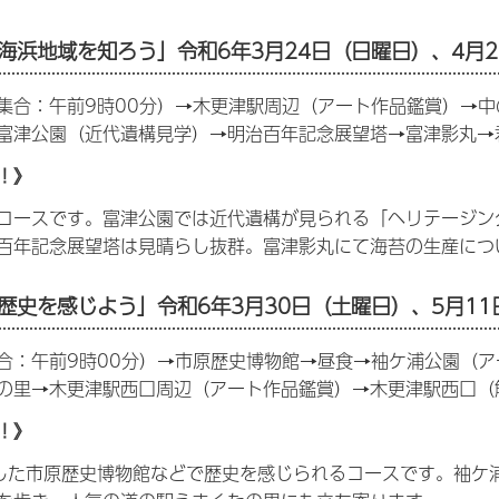
海浜地域を知ろう」
令和6年3月24日（日曜日）、4月
集合：午前9時00分）→木更津駅周辺（アート作品鑑賞）→
富津公園（近代遺構見学）→明治百年記念展望塔→富津影丸→
！》
コースです。富津公園では近代遺構が見られる「ヘリテージン
百年記念展望塔は見晴らし抜群。富津影丸にて海苔の生産につ
歴史を感じよう」
令和6年3月30日（土曜日）、5月1
合：午前9時00分）→市原歴史博物館→昼食→袖ケ浦公園（
の里→木更津駅西口周辺（アート作品鑑賞）→木更津駅西口（
！》
した市原歴史博物館などで歴史を感じられるコースです。袖ケ