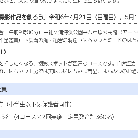
を歩き、人気の道の駅うまくたの里にも立ち寄ります。
撮影作品を創ろう」
令和6年4月21日（日曜日）、5月
合：午前9時00分）→袖ケ浦海浜公園→八重原公民館（アート作品
作品鑑賞）→濃溝の滝・亀岩の洞窟→はちみつとミードのはち
！》
を押したくなる、撮影スポットが豊富なコースです。自然豊かで人
れ、はちみつ工房では美味しいはちみつ商品、はちみつのお酒
定員
方（小学生以下は保護者同伴）
45名（4コース×2回実施：定員数合計360名）