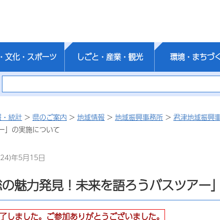
・文化・スポーツ
しごと・産業・観光
環境・まちづ
報・統計
>
県のご案内
>
地域情報
>
地域振興事務所
>
君津地域振興
ー」の実施について
24)年5月15日
総の魅力発見！未来を語ろうバスツアー
了しました。ご参加ありがとうございました。