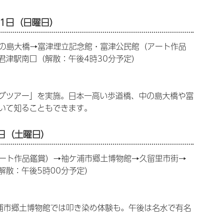
21日（日曜日）
中の島大橋→富津埋立記念館・富津公民館（アート作品
君津駅南口（解散：午後4時30分予定）
グツアー」を実施。日本一高い歩道橋、中の島大橋や富
いて知ることもできます。
1日（土曜日）
アート作品鑑賞）→袖ケ浦市郷土博物館→久留里市街→
解散：午後5時00分予定）
浦市郷土博物館では叩き染め体験も。午後は名水で有名