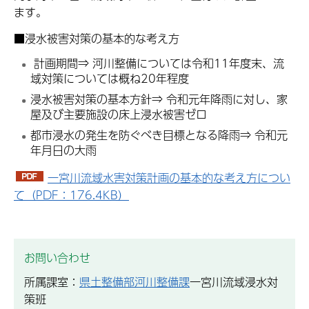
ます。
■浸水被害対策の基本的な考え方
計画期間⇒ 河川整備については令和11年度末、流
域対策については概ね20年程度
浸水被害対策の基本方針⇒ 令和元年降雨に対し、家
屋及び主要施設の床上浸水被害ゼロ
都市浸水の発生を防ぐべき目標となる降雨⇒ 令和元
年月日の大雨
一宮川流域水害対策計画の基本的な考え方につい
て（PDF：176.4KB）
お問い合わせ
所属課室：
県土整備部河川整備課
一宮川流域浸水対
策班