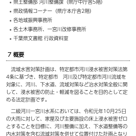
県土整備部 河川整備課（県庁中庁舎5階）
県政情報コーナー（県庁本庁舎2階）
各地域振興事務所
各土木事務所、一宮川改修事務所
千葉県文書館 行政資料室
7 概要
流域水害対策計画は、特定都市河川浸水被害対策法第
4条に基づき、特定都市 河川及び特定都市河川流域を
対象に、河川、下水道、流域対策など治水対策全般に関
して、浸水被害の防止・軽減を図ることを目的として定
める法定計画です。
二級河川一宮川水系においては、令和元年10月25日
の大雨に対して、家屋及び主要施設の床上浸水被害ゼロ
とすることを目標に、河川整備に加え、下水道整備等の
内水対策を含む流域対策を併せて位置付けた計画となり