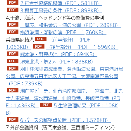
2.打合せ協議記録簿（PDF：581KB）
3.概算工事費の条件（PDF：898KB）
4.干潟、海浜、ヘッドランド等の整備費の事例
一覧表、横浜金沢・海の公園（PDF：289KB）
横浜港湾・潮彩の渚（PDF：1,760KB）
兵庫県尼崎港
（前半部分）（PDF：
1,063KB）
（後半部分）（PDF：1,596KB）
熊本港・野鳥の池（PDF：694KB）
堺泉北港・堺2区（PDF：838KB）
羽田沖浅場造成事業、葛西臨海公園、東京港野鳥
公園、広島港五日市地区人工干潟、大阪南港野鳥公園
（PDF：739KB）
潮芦屋ビーチ、仙台湾南部海岸、一宮海岸、北九
十九里海岸、清水西海岸、仙崎漁港、長崎県漁港（PD
F：1,436KB）
5.生物整理結果（PDF：108K
B）
6.パースの眺望点位置（PDF：1,578KB）
7.外部会議資料（専門家会議、三番瀬ミーティング）