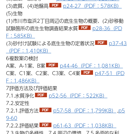
(3)底質、(4)地盤高
p24-27（PDF：578KB）
(5)生物
(1)市川市塩浜2丁目周辺の底生生物の概要、(2)砂移動
試験箇所の底生生物調査結果水質
p28-36（PD
F：585KB）
(3)砂付け試験による底生生物の定着状況
p37-43
（PDF：1,410KB）
6複数案の検討
A案、A-1案、B案
p44-46（PDF：1,081KB）
C案、C1案、C2案、C3案、C4案
p47-51（PD
F：1,486KB）
7評価方法及び評価結果
7.1.水質浄化
p52-56（PDF：522KB）
7.2.安定性
7.2.1.評価方法
p57-58（PDF：1,799KB）
,
p5
9-60
7.2.2.評価結果
p61-63（PDF：1,038KB）
7.3.生物の多様性、7.4.周辺の環境、7.5.多面的な利