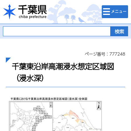
検索・メニュ
千葉県
ー
ページ番号：777248
千葉東沿岸高潮浸水想定区域図
（浸水深）