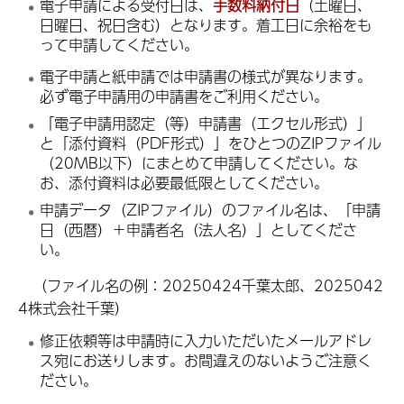
電子申請による受付日は、
手数料納付日
（土曜日、
日曜日、祝日含む）となります。着工日に余裕をも
って申請してください。
電子申請と紙申請では申請書の様式が異なります。
必ず電子申請用の申請書をご利用ください。
「電子申請用認定（等）申請書（エクセル形式）」
と「添付資料（PDF形式）」をひとつのZIPファイル
（20MB以下）にまとめて申請してください。な
お、添付資料は必要最低限としてください。
申請データ（ZIPファイル）のファイル名は、「申請
日（西暦）＋申請者名（法人名）」としてくださ
い。
（ファイル名の例：20250424千葉太郎、2025042
4株式会社千葉）
修正依頼等は申請時に入力いただいたメールアドレ
ス宛にお送りします。お間違えのないようご注意く
ださい。