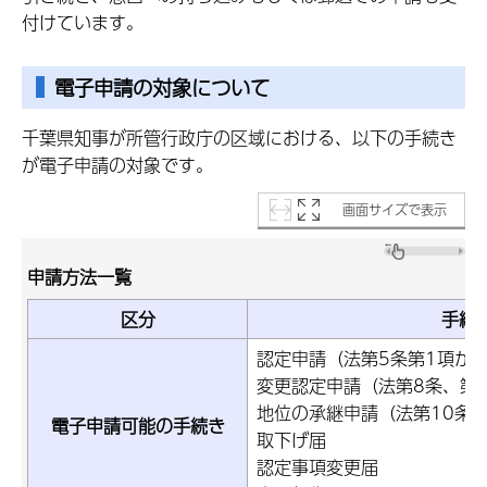
付けています。
電子申請の対象について
千葉県知事が所管行政庁の区域における、以下の手続き
が電子申請の対象です。
画面サイズで表示
申請方法一覧
区分
手続
認定申請（法第5条第1項か
変更認定申請（法第8条、第
地位の承継申請（法第10条
電子申請可能の手続き
取下げ届
認定事項変更届