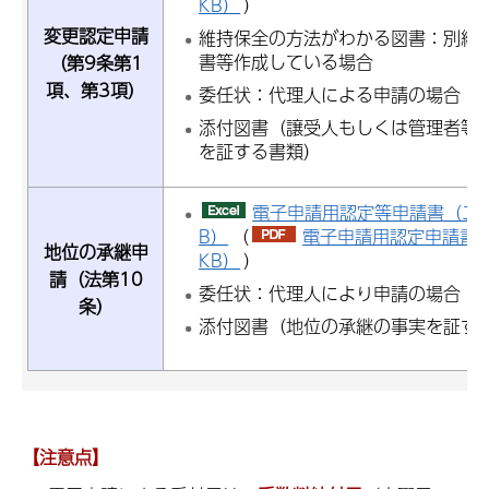
KB）
）
変更認定申請
維持保全の方法がわかる図書：別紙
書等作成している場合
（第9条第1
項、第3項）
委任状：代理人による申請の場合
添付図書（譲受人もしくは管理者等
を証する書類）
電子申請用認定等申請書（エク
B）
（
電子申請用認定申請書（P
地位の承継申
KB）
）
請（法第10
委任状：代理人により申請の場合
条）
添付図書（地位の承継の事実を証す
【注意点】