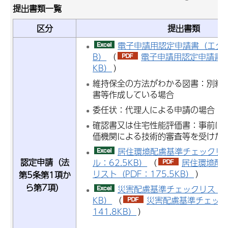
提出書類一覧
区分
提出書類
電子申請用認定申請書（エクセル
B）
（
電子申請用認定申請書（P
KB）
）
維持保全の方法がわかる図書：別紙
書等作成している場合
委任状：代理人による申請の場合
確認書又は住宅性能評価書：事前に
価機関による技術的審査等を受けた
居住環境配慮基準チェックリ
認定申請（法
ル：62.5KB）
（
居住環境配
リスト（PDF：175.5KB）
）
第5条第1項か
ら第7項）
災害配慮基準チェックリスト
KB）
（
災害配慮基準チェック
141.8KB）
）