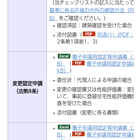
（当チェックリストの記入に当たっては
基準に係る区域の内外の確認方法（PDF：1
B）
をご確認ください。）
確認済証：建築確認を受けた場合
添付図書（
別添(1)（PDF：5
2条第1項表1、3）
電子申請用認定等申請書（エク
B）
（
電子申請用認定申請書（P
KB）
）
委任状：代理人による申請の場合
変更認定申請
変更の確認書又は性能評価書：変更
（法第8条）
いて、事前に登録住宅性能評価機関
査を受けた場合
添付図書（変更に係る書類）
電子申請用認定等申請書（エク
B）
（
電子申請用認定申請書（P