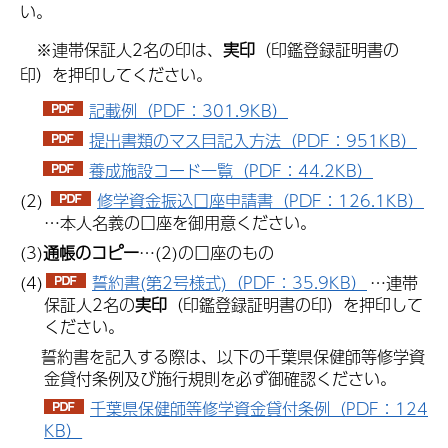
い。
※連帯保証人2名の印は、
実印
（印鑑登録証明書の
印）を押印してください。
記載例（PDF：301.9KB）
提出書類のマス目記入方法（PDF：951KB）
養成施設コード一覧（PDF：44.2KB）
(2)
修学資金振込口座申請書（PDF：126.1KB）
…本人名義の口座を御用意ください。
(3)
通帳のコピー
…(2)の口座のもの
(4)
誓約書(第2号様式)（PDF：35.9KB）
…連帯
保証人2名の
実印
（印鑑登録証明書の印）を押印して
ください。
誓約書を記入する際は、以下の千葉県保健師等修学資
金貸付条例及び施行規則を必ず御確認ください。
千葉県保健師等修学資金貸付条例（PDF：124
KB）