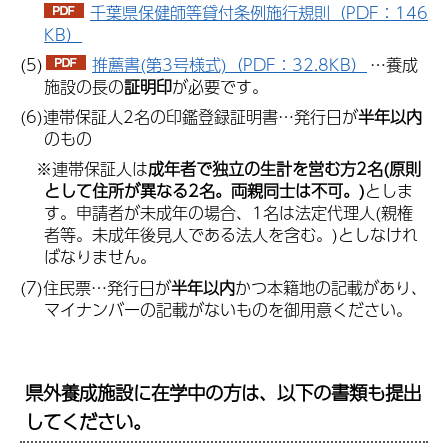
千葉県保健師等貸付条例施行規則（PDF：146
KB）
(5)
推薦書(第3号様式)（PDF：32.8KB）
…養成
施設の長の
証明印
が必要です。
(6)連帯保証人2名の印鑑登録証明書…発行日が
半年以内
のもの
※連帯保証人は
成年者で独立の生計を営む方2名(原則
として住所が異なる2名。両親同士は不可。)
としま
す。申請者が未成年の場合、1名は法定代理人(親権
者等。未成年後見人である法人を含む。)としなけれ
ばなりません。
(7)住民票…発行日が
半年以内
かつ本籍地の記載があり、
マイナンバーの記載がないものを御用意ください。
県外養成施設に在学中の方は、以下の書類も提出
してください。