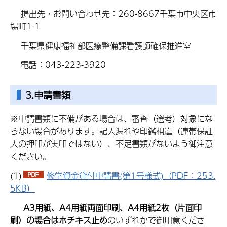
提出先・お問い合わせ先：260-8667千葉市中央区市
場町1-1
千葉県健康福祉部医療整備課看護師確保推進室
電話：043-223-3920
3.申請書類
※申請書類に不備がある場合は、審査（選考）対象にな
らない場合があります。記入漏れや印鑑相違（連帯保証
人の押印が実印ではない）、不足書類がないよう御注意
ください。
(1)
修学資金貸付申請書(第1号様式)（PDF：253.
5KB）
A3用紙、A4用紙両面印刷、A4用紙2枚（片面印
刷）の場合はホチキス止め
のいずれかで御用意くださ