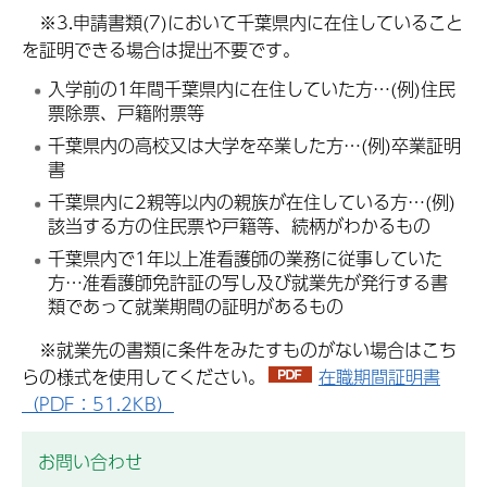
※3.申請書類(7)において千葉県内に在住していること
を証明できる場合は提出不要です。
入学前の1年間千葉県内に在住していた方…(例)住民
票除票、戸籍附票等
千葉県内の高校又は大学を卒業した方…(例)卒業証明
書
千葉県内に2親等以内の親族が在住している方…(例)
該当する方の住民票や戸籍等、続柄がわかるもの
千葉県内で1年以上准看護師の業務に従事していた
方…准看護師免許証の写し及び就業先が発行する書
類であって就業期間の証明があるもの
※就業先の書類に条件をみたすものがない場合はこち
らの様式を使用してください。
在職期間証明書
（PDF：51.2KB）
お問い合わせ