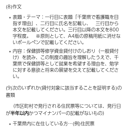
(8)作文
表題・テーマ：一行目に表題「千葉県で看護職を目
指す理由」、二行目に氏名を記載し、 三行目から
本文を記載してください。三行目以降の本文を800
字程度。 ※原則として、A4版の原稿用紙に消せな
いボールペンで記載してください。
内容：保健師等修学資金貸付けのしおり（一般貸付
け）を読み、この制度の趣旨を理解したうえで、千
葉県で保健師等として就業を希望する理由を、勉学
に対する意欲と将来の展望を交えて記載してくださ
い。
(9)次のいずれか(貸付対象に該当することを証明する)の
書類
（市区町村で発行される住民票等については、発行日
が
半年以内
かつマイナンバーの記載がないもの）
千葉県内に在住している方…(例)住民票