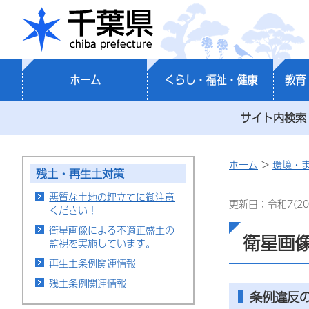
千葉県
ホーム
くらし・福祉・健康
教育
サイト内検索
ホーム
>
環境・
残土・再生土対策
悪質な土地の埋立てに御注意
更新日：令和7(20
ください！
衛星画像による不適正盛土の
衛星画
監視を実施しています。
再生土条例関連情報
残土条例関連情報
条例違反