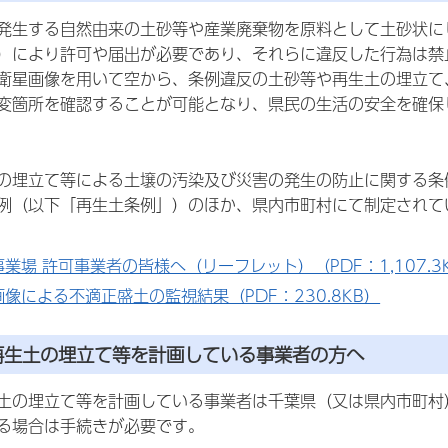
生する自然由来の土砂等や産業廃棄物を原料として土砂状に
）により許可や届出が必要であり、それらに違反した行為は禁
星画像を用いて空から、条例違反の土砂等や再生土の埋立て
変箇所を確認することが可能となり、県民の生活の安全を確保
埋立て等による土壌の汚染及び災害の発生の防止に関する条
例（以下「再生土条例」）のほか、県内市町村にて制定されて
業場 許可事業者の皆様へ（リーフレット）（PDF：1,107.3
像による不適正盛土の監視結果（PDF：230.8KB）
再生土の埋立て等を計画している事業者の方へ
の埋立て等を計画している事業者は千葉県（又は県内市町村
る場合は手続きが必要です。