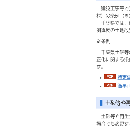
建設工事等で発
村）の条例（※
千葉県では、衛
例違反の土地改
※条例
千葉県土砂等の
正化に関する条
す。
特定事
衛星画
土砂等や
土砂等や再生土
場合でも変更す