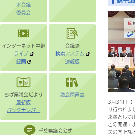
銚子連
本会議
委員会
インターネット中継
会議録
ライブ
検索システム
録画
速報版
ちば県議会だより
議会図書室
3月31日
最新版
り行われま
バックナンバー
来賓として
この開通に
千葉県議会公式
スの向上な