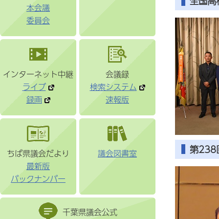
全国高
本会議
委員会
インターネット中継
会議録
ライブ
検索システム
録画
速報版
第23
ちば県議会だより
議会図書室
最新版
バックナンバー
千葉県議会公式