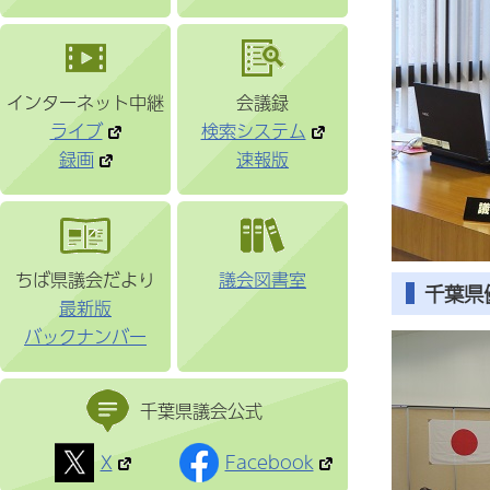
インターネット中継
会議録
ライブ
検索システム
録画
速報版
ちば県議会だより
議会図書室
千葉県
最新版
バックナンバー
千葉県議会公式
X
Facebook