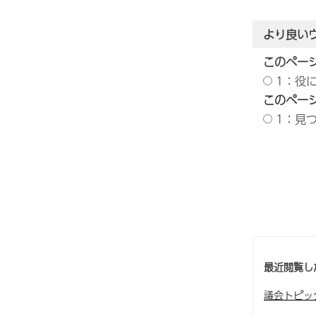
より良い
このペー
1：役
このペー
1：見
最近閲覧し
議会トピッ