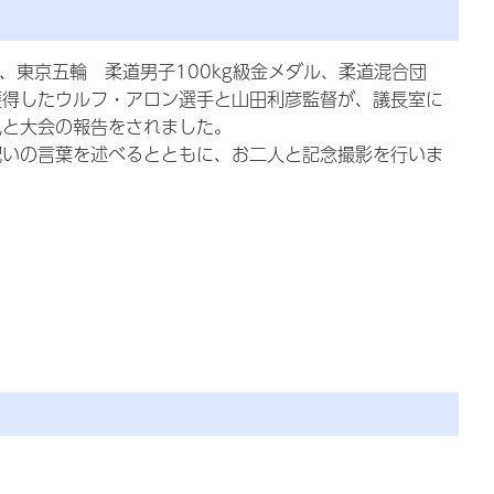
日)、東京五輪 柔道男子100kg級金メダル、柔道混合団
獲得したウルフ・アロン選手と山田利彦監督が、議長室に
礼と大会の報告をされました。
祝いの言葉を述べるとともに、お二人と記念撮影を行いま