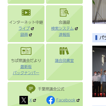
インターネット中継
会議録
ライブ
検索システム
録画
速報版
パ
ちば県議会だより
議会図書室
最新版
バックナンバー
千葉県議会公式
X
Facebook