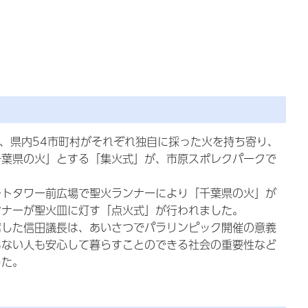
日)、県内54市町村がそれぞれ独自に採った火を持ち寄り、
千葉県の火」とする「集火式」が、市原スポレクパークで
。
ートタワー前広場で聖火ランナーにより「千葉県の火」が
ンナーが聖火皿に灯す「点火式」が行われました。
席した信田議長は、あいさつでパラリンピック開催の意義
もない人も安心して暮らすことのできる社会の重要性など
した。