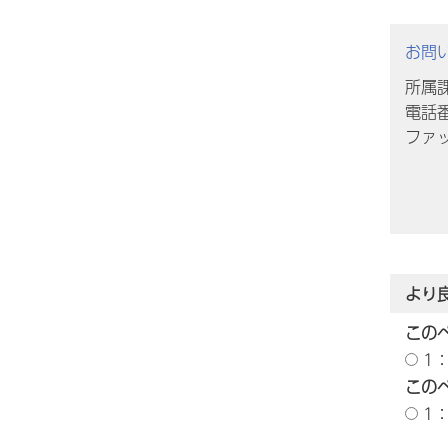
お問
所属
電話番
ファッ
より
この
1
この
1