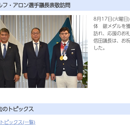
ルフ・アロン選手議長表敬訪問
8月17日(火曜
体 銀メダルを
訪れ、応援のお
信田議長は、お
した。
去のトピックス
トピックス(一覧)