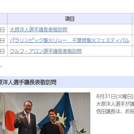
項目
1日
大原洋人選手議長表敬訪問
8日
パラリンピック聖火リレー 千葉県聖火フェスティバル
7日
ウルフ・アロン選手議長表敬訪問
へ
原洋人選手議長表敬訪問
8月31日(火曜
大原洋人選手が
信田議長は、お