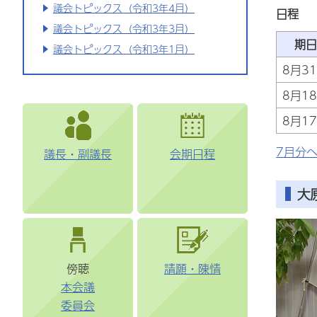
議会トピックス（令和3年4月）
日程
議会トピックス（令和3年3月）
期日
議会トピックス（令和3年1月）
8月3
8月1
8月1
7月分
議長・副議長
会期日程
大
傍聴
請願・陳情
本会議
委員会