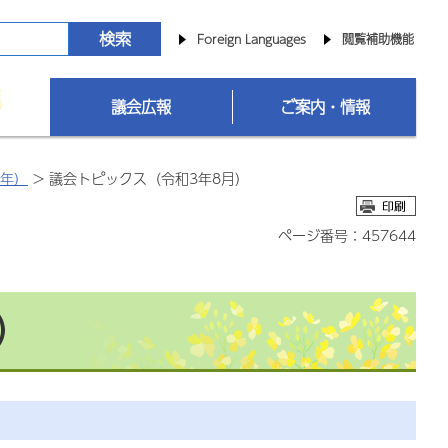
Foreign Languages
閲覧補助機能
議会広報
ご案内・情報
3年）
> 議会トピックス（令和3年8月）
ページ番号：457644
）