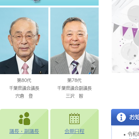
第80代
第78代
千葉県議会議長
千葉県議会副議長
宍倉 登
三沢 智
お
議長・副議長
会期日程
令和