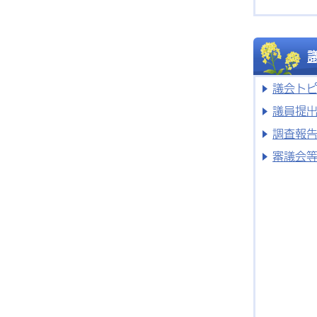
議会ト
議員提
調査報
審議会