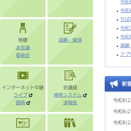
令和
令和
ちば
令和
令和
傍聴
請願・陳情
請願
本会議
アプ
委員会
新
インターネット中継
会議録
ライブ
検索システム
令和8(2
録画
速報版
令和8(2
令和8(2