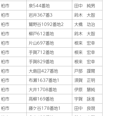
柏市
泉544番地
田中 純男
柏市
岩井367番3
鈴木 大智
柏市
鷲野谷1092番地2
大橋 功治
柏市
柳戸612番地
鈴木 大智
柏市
片山697番地
根来 宏幸
柏市
手賀712番地
根来 宏幸
柏市
手賀829番地
根来 宏幸
柏市
大島田427番地
戸部 謹爾
柏市
布瀬1637番地1
須賀 正明
柏市
大井1708番地
伊原 慧純
柏市
高柳169番地
宇賀 詠准
柏市
藤ケ谷178番地1
田中 良現