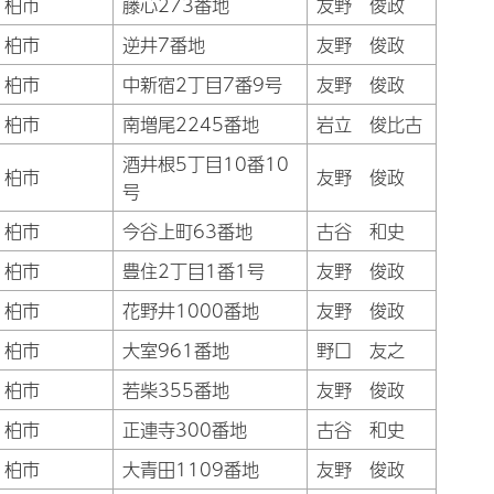
柏市
藤心273番地
友野 俊政
柏市
逆井7番地
友野 俊政
柏市
中新宿2丁目7番9号
友野 俊政
柏市
南増尾2245番地
岩立 俊比古
酒井根5丁目10番10
柏市
友野 俊政
号
柏市
今谷上町63番地
古谷 和史
柏市
豊住2丁目1番1号
友野 俊政
柏市
花野井1000番地
友野 俊政
柏市
大室961番地
野口 友之
柏市
若柴355番地
友野 俊政
柏市
正連寺300番地
古谷 和史
柏市
大青田1109番地
友野 俊政