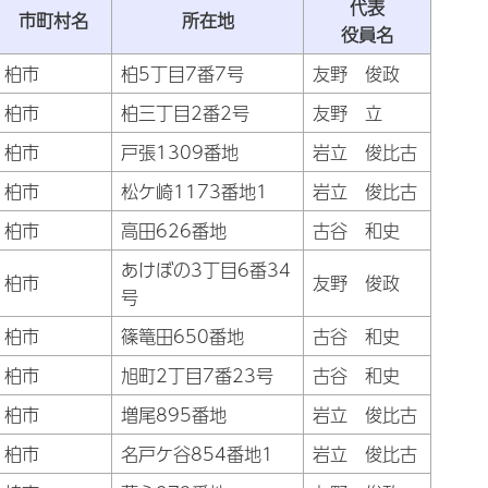
代表
市町村名
所在地
役員名
柏市
柏5丁目7番7号
友野 俊政
柏市
柏三丁目2番2号
友野 立
柏市
戸張1309番地
岩立 俊比古
柏市
松ケ崎1173番地1
岩立 俊比古
柏市
高田626番地
古谷 和史
あけぼの3丁目6番34
柏市
友野 俊政
号
柏市
篠篭田650番地
古谷 和史
柏市
旭町2丁目7番23号
古谷 和史
柏市
増尾895番地
岩立 俊比古
柏市
名戸ケ谷854番地1
岩立 俊比古