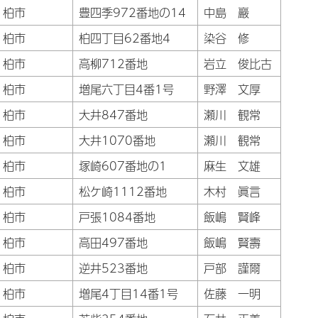
柏市
豊四季972番地の14
中島 巖
柏市
柏四丁目62番地4
染谷 修
柏市
高柳712番地
岩立 俊比古
柏市
増尾六丁目4番1号
野澤 文厚
柏市
大井847番地
瀬川 観常
柏市
大井1070番地
瀬川 観常
柏市
塚崎607番地の1
麻生 文雄
柏市
松ケ崎1112番地
木村 眞言
柏市
戸張1084番地
飯嶋 賢峰
柏市
高田497番地
飯嶋 賢壽
柏市
逆井523番地
戸部 謹爾
柏市
増尾4丁目14番1号
佐藤 一明