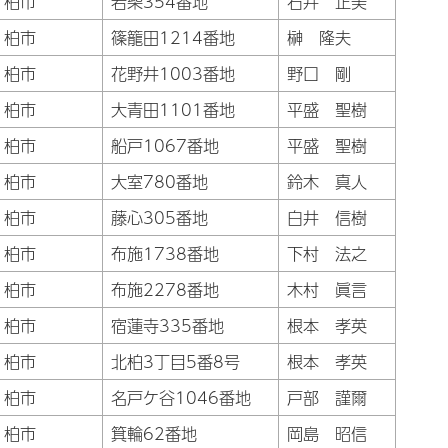
柏市
若柴354番地
石井 正美
柏市
篠籠田1214番地
榊 隆夫
柏市
花野井1003番地
野口 剛
柏市
大青田1101番地
平盛 聖樹
柏市
船戸1067番地
平盛 聖樹
柏市
大室780番地
鈴木 真人
柏市
藤心305番地
白井 信樹
柏市
布施1738番地
下村 法之
柏市
布施2278番地
木村 眞言
柏市
宿蓮寺335番地
根本 孝英
柏市
北柏3丁目5番8号
根本 孝英
柏市
名戸ケ谷1046番地
戸部 謹爾
柏市
箕輪62番地
岡島 昭信