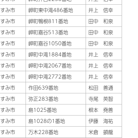
いすみ市
岬町東中滝486番地
井上 信幸
いすみ市
岬町鴨根811番地
田中 和泉
いすみ市
岬町嘉谷513番地
田中 和泉
いすみ市
岬町嘉谷1050番地
田中 和泉
いすみ市
岬町中滝1884番地
井上 信幸
いすみ市
岬町中滝2067番地
井上 信幸
いすみ市
岬町中滝2772番地
井上 信幸
いすみ市
作田639番地
松田 善通
いすみ市
弥正283番地
寺尾 英智
いすみ市
島1025番地
根本 堯善
いすみ市
島1028の1番地
伊藤 海祐
いすみ市
万木228番地
米倉 顗龍