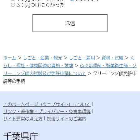
3：見つけにくかった
ホーム
>
しごと・産業・観光
>
しごと・雇用
>
資格・試験
>
く
らし・福祉・健康関連の資格・試験
>
ふぐ処理師・製菓衛生師・ク
リーニング師の試験及び免許申請について
> クリーニング師免許申
請等の手続
このホームページ（ウェブサイト）について
リンク・著作権・プライバシー・免責事項等
サイト運営の考え方
携帯サイトのご案内
千葉県庁