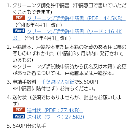
クリーニング師免許申請書（申請窓口で書いていただ
くこともできます)
クリーニング師免許申請書（PDF：44.5KB）
（令和8年4月1日改正）
クリーニング師免許申請書（ワード：16.4K
B）
（令和8年4月1日改正）
戸籍謄本、戸籍抄本または本籍の記載のある住民票の
写しのいずれか1点（申請前3ヶ月以内に発行されて
いるもの）
※クリーニング師試験申請時から氏名又は本籍に変更
があった者については、戸籍謄本又は戸籍抄本。
申請手数料…
千葉県収入証紙
で5,600円
※申請書に貼付せずにお持ちください。
送付状（必須ではありませんが、提出をお願いしま
す）
送付状（PDF：77.4KB）
送付状（ワード：27.5KB）
640円分の切手