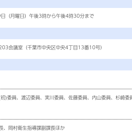
9日（月曜日）午後3時から午後4時30分まで
203会議室（千葉市中央区中央4丁目13番10号）
(初)委員、渡辺委員、実川委員、佐藤委員、内山委員、杉崎委
長、岡村衛生指導課副課長ほか