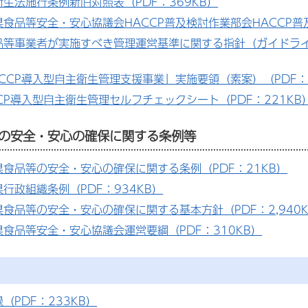
衛生法施行条例新旧対照表（PDF：369KB）
県食品等安全・安心協議会HACCP普及検討作業部会HACCP普
品等事業者が実施すべき管理運営基準に関する指針（ガイドライ
ACCP導入型自主衛生管理支援事業」実施要領（素案）（PDF：1
CP導入型自主衛生管理セルフチェックシート（PDF：221KB
の安全・安心の確保に関する条例等
県食品等の安全・安心の確保に関する条例（PDF：21KB）
行政組織条例（PDF：934KB）
県食品等の安全・安心の確保に関する基本方針（PDF：2,940K
県食品等安全・安心協議会運営要綱（PDF：310KB）
（PDF：233KB）