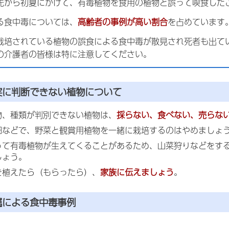
先から初夏にかけて、有毒植物を食用の植物と誤って喫食した
る食中毒については、
高齢者の事例が高い割合
を占めています
栽培されている植物の誤食による食中毒が散見され死者も出て
の介護者の皆様は特に注意してください。
実に判断できない植物について
物、種類が判別できない植物は、
採らない、食べない、売らな
畑などで、野菜と観賞用植物を一緒に栽培するのはやめましょ
って有毒植物が生えてくることがあるため、山菜狩りなどをす
しょう。
を植えたら（もらったら）、
家族に伝えましょう
。
属による食中毒事例