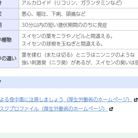
分
アルカロイド（リコリン、ガランタミンなど）
状
悪心、嘔吐、下痢、頭痛など
期
30分以内の短い潜伏期間ののちに発症
スイセンの葉をニラやノビルと間違える。
い植物
スイセンの球根を玉ねぎと間違える。
葉を揉む（または切る）とニラはニンニクのような
ラの違い
強い刺激臭（ニラ臭）があるが、スイセンの臭いは
ク
よる食中毒に注意しましょう（厚生労働省のホームページ）
スクプロファイル（厚生労働省のホームページ）