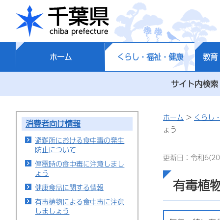
千葉県
ホーム
くらし・福祉・健康
教育
サイト内検索
ホーム
>
くらし
消費者向け情報
ょう
避難所における食中毒の発生
防止について
更新日：令和6(20
停電時の食中毒に注意しまし
ょう
有毒植
健康食品に関する情報
有毒植物による食中毒に注意
しましょう