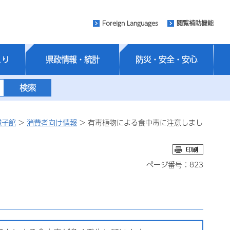
Foreign Languages
閲覧補助機能
くり
県政情報・統計
防災・安全・安心
電子館
>
消費者向け情報
> 有毒植物による食中毒に注意しまし
ページ番号：823