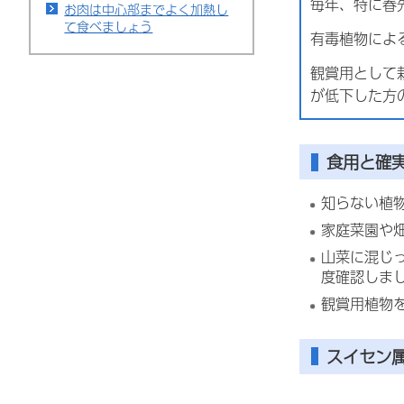
毎年、特に春
お肉は中心部までよく加熱し
て食べましょう
有毒植物によ
観賞用として
が低下した方
食用と確
知らない植
家庭菜園や
山菜に混じ
度確認しま
観賞用植物
スイセン