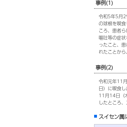
事例(1)
令和5年5月
の球根を喫食
ころ、患者ら
嘔吐等の症状
ったこと、患
れたことから
事例(2)
令和元年11
日）に喫食し
11月14日
したところ、
スイセン属