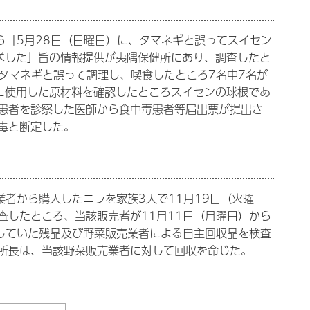
ら「5月28日（日曜日）に、タマネギと誤ってスイセン
送した」旨の情報提供が夷隅保健所にあり、調査したと
タマネギと誤って調理し、喫食したところ7名中7名が
に使用した原材料を確認したところスイセンの球根であ
患者を診察した医師から食中毒患者等届出票が提出さ
毒と断定した。
業者から購入したニラを家族3人で11月19日（火曜
査したところ、当該販売者が11月11日（月曜日）から
管していた残品及び野菜販売業者による自主回収品を検査
所長は、当該野菜販売業者に対して回収を命じた。