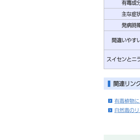
有毒成
主な症
発病時
間違いやす
スイセンとニ
関連リン
有毒植物に
自然毒のリ