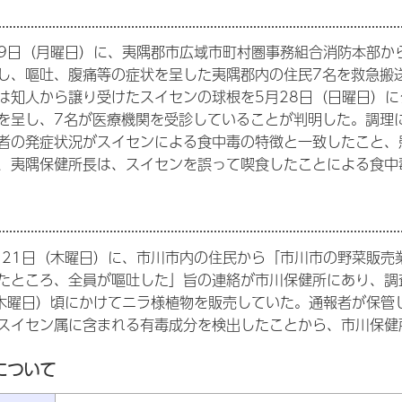
29日（月曜日）に、夷隅郡市広域市町村圏事務組合消防本部か
し、嘔吐、腹痛等の症状を呈した夷隅郡内の住民7名を救急搬
は知人から譲り受けたスイセンの球根を5月28日（日曜日）に
を呈し、7名が医療機関を受診していることが判明した。調理
者の発症状況がスイセンによる食中毒の特徴と一致したこと、
、夷隅保健所長は、スイセンを誤って喫食したことによる食中
月21日（木曜日）に、市川市内の住民から「市川市の野菜販売
たところ、全員が嘔吐した」旨の連絡が市川保健所にあり、調
（木曜日）頃にかけてニラ様植物を販売していた。通報者が保
スイセン属に含まれる有毒成分を検出したことから、市川保健
について