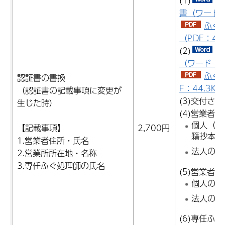
(1)
ふ
書（ワード：
ふぐ
（PDF：46
(2)
ふ
（ワード：8
ふぐ
認証書の書換
F：44.3KB
（認証書の記載事項に変更が
(3)交付さ
生じた時）
(4)営業者
個人（改
【記載事項】
2,700円
籍抄本
1.営業者住所・氏名
法人の場
2.営業所所在地・名称
3.専任ふぐ処理師の氏名
(5)営業者
個人の場
法人の場
(6)専任ふ