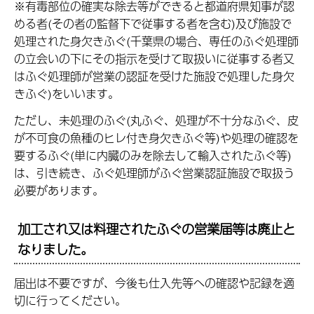
※有毒部位の確実な除去等ができると都道府県知事が認
める者(その者の監督下で従事する者を含む)及び施設で
処理された身欠きふぐ(千葉県の場合、専任のふぐ処理師
の立会いの下にその指示を受けて取扱いに従事する者又
はふぐ処理師が営業の認証を受けた施設で処理した身欠
きふぐ)をいいます。
ただし、未処理のふぐ(丸ふぐ、処理が不十分なふぐ、皮
が不可食の魚種のヒレ付き身欠きふぐ等)や処理の確認を
要するふぐ(単に内臓のみを除去して輸入されたふぐ等)
は、引き続き、ふぐ処理師がふぐ営業認証施設で取扱う
必要があります。
加工され又は料理されたふぐの営業届等は廃止と
なりました。
届出は不要ですが、今後も仕入先等への確認や記録を適
切に行ってください。