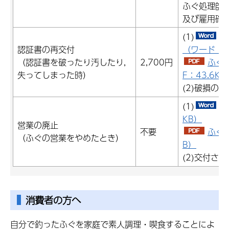
ふぐ処理師
及び雇用確
(1)
ふ
認証書の再交付
（ワード：55
（認証書を破ったり汚したり,
2,700円
ふぐ
失ってしまった時）
F：43.6KB
(2)破損の
(1)
ふ
KB）
営業の廃止
不要
ふぐ営
（ふぐの営業をやめたとき）
B）
(2)交付さ
消費者の方へ
自分で釣ったふぐを家庭で素人調理・喫食することによ