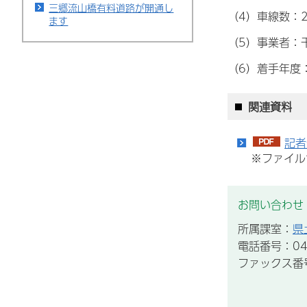
三郷流山橋有料道路が開通し
（4）車線数：
ます
（5）事業者：
（6）着手年度
関連資料
記者
※ファイル
お問い合わせ
所属課室：
県
電話番号：043
ファックス番号：