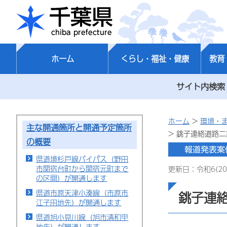
千葉県
ホーム
くらし・福祉・健康
教育
サイト内検索
ホーム
>
環境・
主な開通箇所と開通予定箇所
> 銚子連絡道路
の概要
県道境杉戸線バイパス（野田
市関宿台町から関宿元町まで
更新日：令和6(20
の区間）が開通します
県道市原天津小湊線（市原市
銚子連
江子田地先）が開通します
県道旭小見川線（旭市清和甲
地先）が開通します