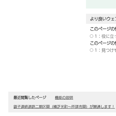
より良いウェ
このページの
1：役に立
このページの
1：見つけ
最近閲覧したページ
機能の説明
銚子連絡道路二期区間（横芝光町～匝瑳市間）が開通します！