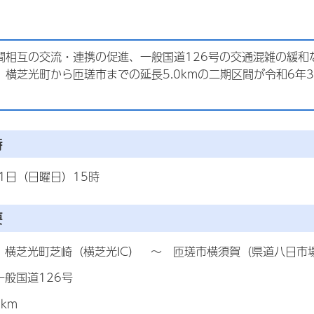
間相互の交流・連携の促進、一般国道126号の交通混雑の緩和
、
横芝
光町
から
匝瑳市
までの延長5.0kmの二期区間が令和6
時
1日（日曜日）15時
要
：横芝光町芝崎（横芝光IC） ～ 匝瑳市
横
須
賀
（県道
八日市
一般国道126号
km