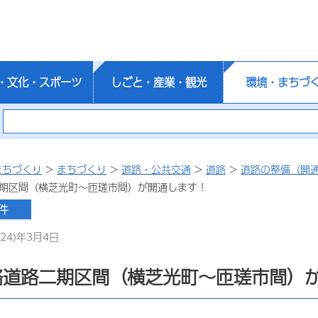
・文化・スポーツ
しごと・産業・観光
環境・まちづ
まちづくり
>
まちづくり
>
道路・公共交通
>
道路
>
道路の整備（開
二期区間（横芝光町～匝瑳市間）が開通します！
24)年3月4日
絡道路二期区間（横芝光町～匝瑳市間）