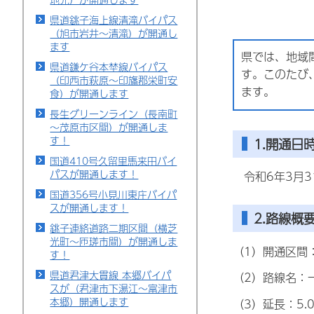
県道銚子海上線清滝バイパス
（旭市岩井～清滝）が開通し
ます
県では、地域
県道鎌ケ谷本埜線バイパス
す。このたび
（印西市萩原～印旛郡栄町安
ます。
食）が開通します
長生グリーンライン（長南町
～茂原市区間）が開通しま
す！
1.開通日
国道410号久留里馬来田バイ
パスが開通します！
令和6年3月3
国道356号小見川東庄バイパ
スが開通します！
2.路線概
銚子連絡道路二期区間（横芝
光町～匝瑳市間）が開通しま
（1）開通区間
す！
県道君津大貫線 本郷バイパ
（2）路線名：
スが（君津市下湯江～富津市
本郷）開通します
（3）延長：5.0