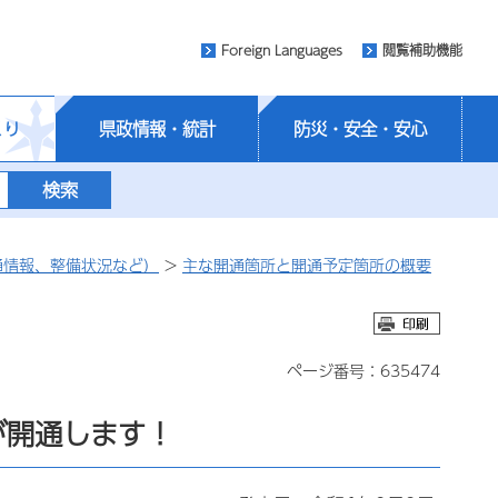
Foreign Languages
閲覧補助機能
くり
県政情報・統計
防災・安全・安心
通情報、整備状況など）
>
主な開通箇所と開通予定箇所の概要
ページ番号：635474
が開通します！