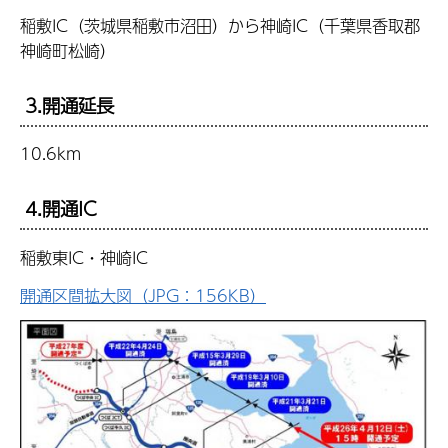
稲敷IC（茨城県稲敷市沼田）から神崎IC（千葉県香取郡
神崎町松崎）
3.開通延長
10.6km
4.開通IC
稲敷東IC・神崎IC
開通区間拡大図（JPG：156KB）