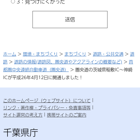
3：見つけにくかった
ホーム
>
環境・まちづくり
>
まちづくり
>
道路・公共交通
>
道
路
>
道路の情報(道路図、圏央道やアクアラインの概要など)
>
首
都圏中央連絡自動車道（圏央道）
> 圏央道の茨城県稲敷IC～神崎
ICが平成26年4月12日に開通しました！
このホームページ（ウェブサイト）について
リンク・著作権・プライバシー・免責事項等
サイト運営の考え方
携帯サイトのご案内
千葉県庁