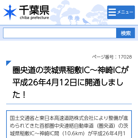
検索・メニュ
千葉県
ー
ページ番号：17028
圏央道の茨城県稲敷IC～神崎ICが
平成26年4月12日に開通しまし
た！
国土交通省と東日本高速道路株式会社により整備が進
められてきた首都圏中央連絡自動車道（圏央道）の茨
城県稲敷IC～神崎IC間（10.6km）が平成26年4月1