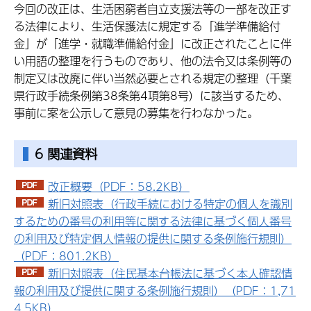
今回の改正は、生活困窮者自立支援法等の一部を改正す
る法律により、生活保護法に規定する「進学準備給付
金」が「進学・就職準備給付金」に改正されたことに伴
い用語の整理を行うものであり、他の法令又は条例等の
制定又は改廃に伴い当然必要とされる規定の整理（千葉
県行政手続条例第38条第4項第8号）に該当するため、
事前に案を公示して意見の募集を行わなかった。
6 関連資料
改正概要（PDF：58.2KB）
新旧対照表（行政手続における特定の個人を識別
するための番号の利用等に関する法律に基づく個人番号
の利用及び特定個人情報の提供に関する条例施行規則）
（PDF：801.2KB）
新旧対照表（住民基本台帳法に基づく本人確認情
報の利用及び提供に関する条例施行規則）（PDF：1,71
4.5KB）