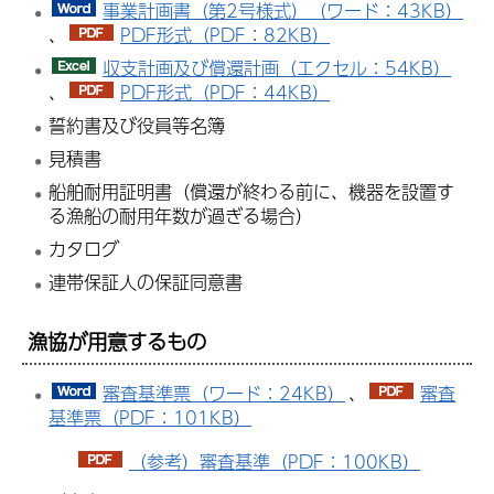
事業計画書（第2号様式）（ワード：43KB）
、
PDF形式（PDF：82KB）
収支計画及び償還計画（エクセル：54KB）
、
PDF形式（PDF：44KB）
誓約書及び役員等名簿
見積書
船舶耐用証明書（償還が終わる前に、機器を設置す
る漁船の耐用年数が過ぎる場合）
カタログ
連帯保証人の保証同意書
漁協が用意するもの
審査基準票（ワード：24KB）
、
審査
基準票（PDF：101KB）
（参考）審査基準（PDF：100KB）