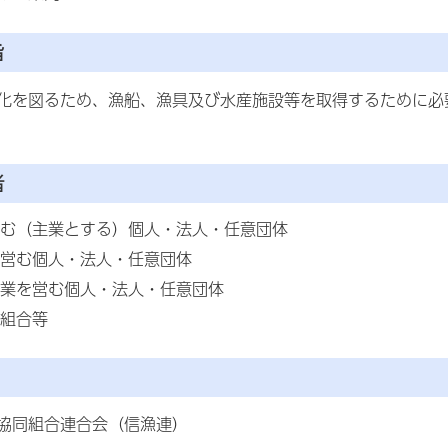
旨
化を図るため、漁船、漁具及び水産施設等を取得するために必
者
む（主業とする）個人・法人・任意団体
営む個人・法人・任意団体
業を営む個人・法人・任意団体
組合等
協同組合連合会（信漁連）