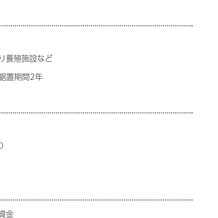
り養殖施設など
据置期間2年
の
資金