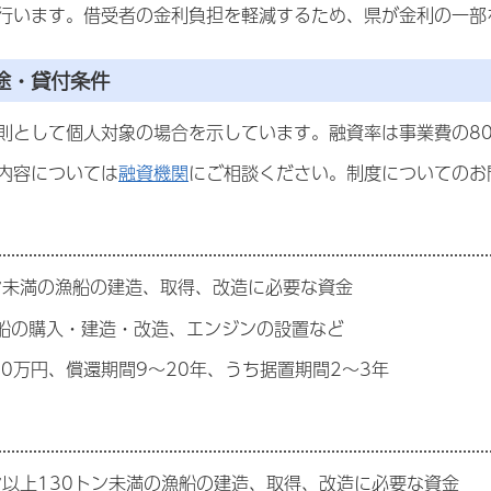
行います。借受者の金利負担を軽減するため、県が金利の一部
途・貸付条件
則として個人対象の場合を示しています。融資率は事業費の8
内容については
融資機関
にご相談ください。制度についてのお
ン未満の漁船の建造、取得、改造に必要な資金
漁船の購入・建造・改造、エンジンの設置など
00万円、償還期間9～20年、うち据置期間2～3年
ン以上130トン未満の漁船の建造、取得、改造に必要な資金