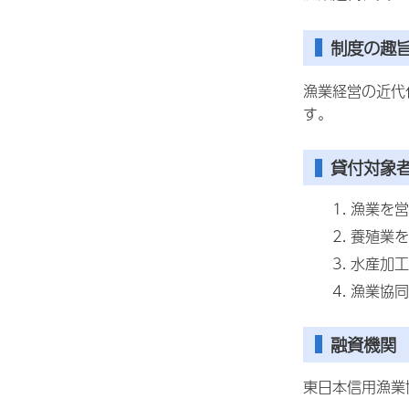
制度の趣
漁業経営の近代
す。
貸付対象
漁業を営
養殖業を
水産加工
漁業協同
融資機関
東日本信用漁業