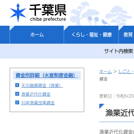
千葉県
ホーム
くらし・福祉・健康
教育
サイト内検索
ホーム
>
しごと
資金別詳細（水産制度金融）
資金
天災融資資金（漁業）
漁業近代化資金
更新日：令和6(20
沿岸漁業改善資金
漁業近
漁業近代化資金