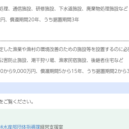
処理、通信施設、研修施設、下水道施設、廃棄物処理施設など
億円、償還期間20年、うち据置期間3年
定した漁業や漁村の環境改善のための施設等を設置するのに必
公害防止施設、潮干狩り場、漁家民宿施設、後継者住宅など
00から9,000万円、償還期間5から15年、うち据置期間2から
をご覧ください。
林水産部団体指導課
経営支援室