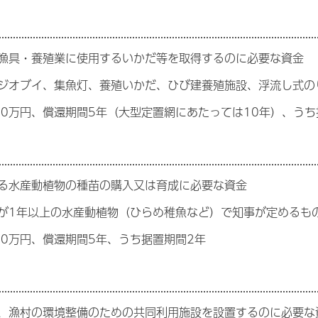
漁具・養殖業に使用するいかだ等を取得するのに必要な資金
ジオブイ、集魚灯、養殖いかだ、ひび建養殖施設、浮流し式の
000万円、償還期間5年（大型定置網にあたっては10年）、うち
る水産動植物の種苗の購入又は育成に必要な資金
が1年以上の水産動植物（ひらめ稚魚など）で知事が定めるも
00万円、償還期間5年、うち据置期間2年
、漁村の環境整備のための共同利用施設を設置するのに必要な