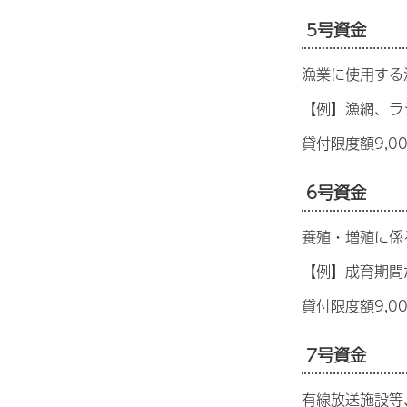
5号資金
漁業に使用する
【例】漁網、ラ
貸付限度額9,
6号資金
養殖・増殖に係
【例】成育期間
貸付限度額9,0
7号資金
有線放送施設等