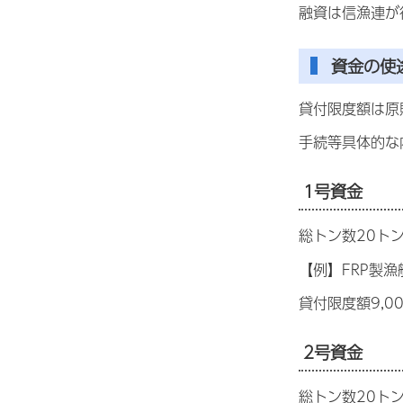
融資は信漁連が
資金の使
貸付限度額は原
手続等具体的な
1号資金
総トン数20ト
【例】FRP製
貸付限度額9,0
2号資金
総トン数20ト