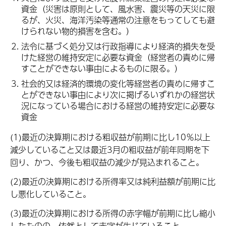
資金（災害は原則として、風水害、震災等の天災に限
るが、火災、海洋汚染等通常の注意をもってしても避
けられない物的損害を含む。）
法令に基づく処分又は行政指導により経済的損失を受
けた経営の維持安定に必要な資金（経営者の責めに帰
すことができない事由によるものに限る。）
社会的又は経済的環境の変化等経営者の責めに帰すこ
とができない事由により次に掲げるいずれかの経営状
況になっている場合における経営の維持安定に必要な
資金
(1)最近の決算期における粗収益が前期に比し10％以上
減少していること又は最近3月の粗収益が前年同期を下
回り、かつ、今後も粗収益の減少が見込まれること。
(2)最近の決算期における所得率又は純利益額が前期に比
し悪化していること。
(3)最近の決算期における所得の赤字幅が前期に比し縮小
したものの、依然として赤字が生じていること。