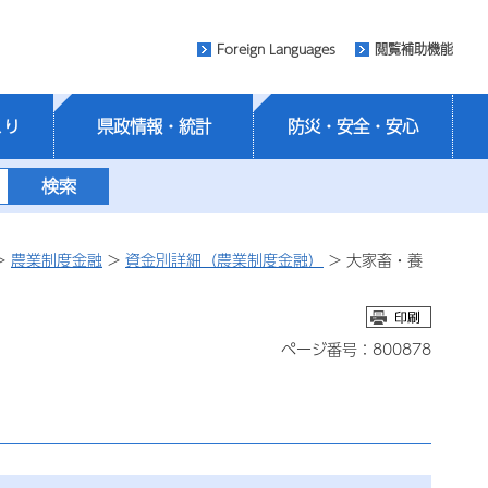
Foreign Languages
閲覧補助機能
くり
県政情報・統計
防災・安全・安心
>
農業制度金融
>
資金別詳細（農業制度金融）
> 大家畜・養
ページ番号：800878