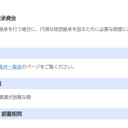
継承資金
継承を行う場合に、円滑な経営継承を図るために必要な限度に
条件一覧表
のページをご覧ください。
額
償還が困難な額
・据置期間