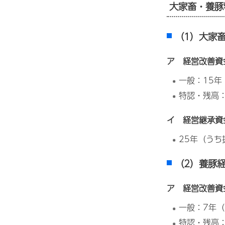
大家畜・養豚
（1）大家
ア 経営改善資
一般：15年
特認・残高：
イ 経営継承資
25年（うち
（2）養豚
ア 経営改善資
一般：7年
特認・残高：