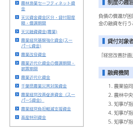
制度の趣
農林漁業セーフティネット資
金
負債の償還が困
天災資金資金区分・貸付限度
額・償還期間
金の融資を行う
天災融資資金(農業)
貸付対象
農業経営基盤強化資金(スー
パーL資金)
農業改良資金
「経営改善計画
農業近代化資金の償還期間・
据置期間
融資機関
農業近代化資金
農業協同
千葉県農業災害対策資金
農林中央
農業経営改善促進資金（スー
パーS資金）
知事が指
農業経営負担軽減支援資金
知事が指
畜産特別資金
知事が指