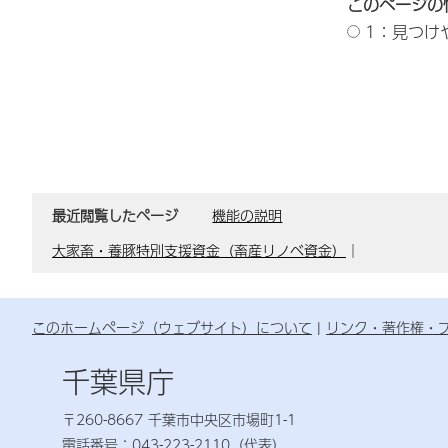
このページの
1：見つけ
最近閲覧したページ
機能の説明
大家畜・養豚特別支援資金（畜産リノベ資金）
｜
このホームページ（ウェブサイト）について
リンク・著作権・
千葉県庁
〒260-8667 千葉市中央区市場町1-1
電話番号：043-223-2110（代表）