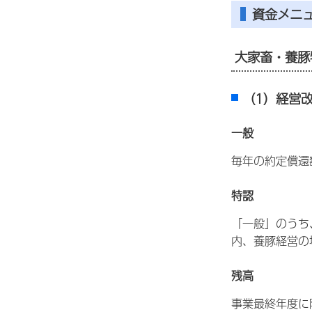
資金メニ
大家畜・養豚
（1）経営
一般
毎年の約定償還
特認
「一般」のうち
内、養豚経営の
残高
事業最終年度に