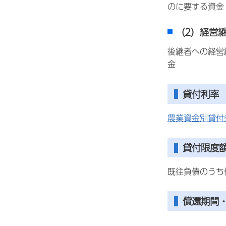
のに要する資金
（2）経営
後継者への経営
金
貸付利率
農業資金別貸付
貸付限度
既往負債のうち
償還期間