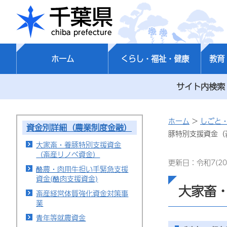
千葉県
ホーム
くらし・福祉・健康
教育
サイト内検索
ホーム
>
しごと
資金別詳細（農業制度金融）
豚特別支援資金（
大家畜・養豚特別支援資金
（畜産リノベ資金）
更新日：令和7(20
酪農・肉用牛担い手緊急支援
資金(酪肉支援資金)
大家畜
畜産経営体質強化資金対策事
業
青年等就農資金