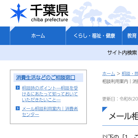
千葉県
ホーム
くらし・福祉・健康
教育
サイト内検索
ホーム
>
相談・
消費生活などのご相談窓口
相談利用案内｜消
相談時のポイント―相談を受
けるにあたって知っておいて
更新日：令和8(20
いただきたいこと―
メール相談利用案内｜消費者
メール
センター
以下の「1 