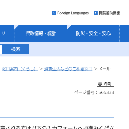
Foreign Languages
閲覧補助機能
くり
県政情報・統計
防災・安全・安心
>
窓口案内（くらし）
>
消費生活などのご相談窓口
> メール
ページ番号：565333
同意される方は以下の入力フォームへお進みくださ