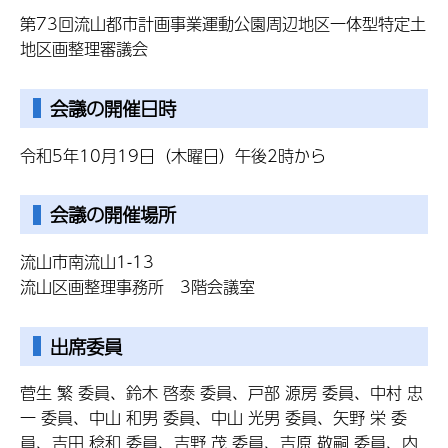
第73回流山都市計画事業運動公園周辺地区一体型特定土
地区画整理審議会
会議の開催日時
令和5年10月19日（木曜日）午後2時から
会議の開催場所
流山市南流山1-13
流山区画整理事務所 3階会議室
出席委員
菅生 繁 委員、鈴木 啓泰 委員、戸部 源房 委員、中村 忠
一 委員、中山 和男 委員、中山 光男 委員、矢野 栄 委
員、吉田 稔和 委員、吉野 茂 委員、吉原 敬嗣 委員、内