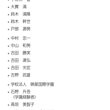
大貫 清
鈴木 清隆
鈴木 幹世
戸部 源房
中村 忠一
中山 和男
吉田 勝実
𠮷田 達弘
𠮷田 光宏
吉野 武雄
学校法人 暁星国際学園
石野 升吾
（学識経験者）
髙垣 美智子