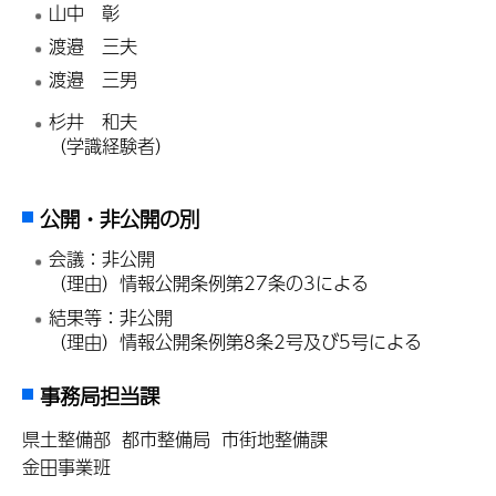
山中 彰
渡邉 三夫
渡邉 三男
杉井 和夫
（学識経験者）
公開・非公開の別
会議：非公開
（理由）情報公開条例第27条の3による
結果等：非公開
（理由）情報公開条例第8条2号及び5号による
事務局担当課
県土整備部 都市整備局 市街地整備課
金田事業班