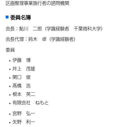
区画整理事業施行者の諮問機関
委員名簿
会長：鮎川 二郎（学識経験者 千葉商科大学）
会長代理：鈴木 卓（学識経験者）
委員
伊藤 博
井上 茂雄
関口 俊
髙橋 浩
根本 英二
有限会社 ねもと
宮野 弘一
矢野 利一