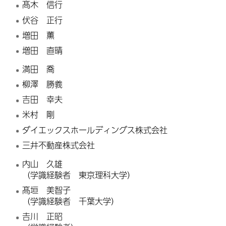
髙木 信行
伏谷 正行
増田 薫
増田 直晴
満田 喬
柳澤 勝義
吉田 幸夫
米村 剛
ダイエックスホールディングス株式会社
三井不動産株式会社
内山 久雄
（学識経験者 東京理科大学）
髙垣 美智子
（学識経験者 千葉大学）
𠮷川 正昭