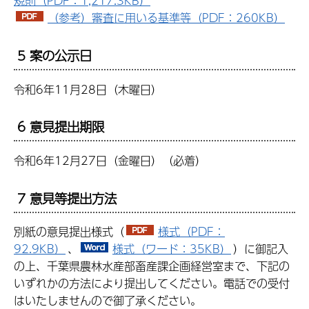
規則（PDF：1,217.3KB）
（参考）審査に用いる基準等（PDF：260KB）
5 案の公示日
令和6年11月28日（木曜日）
6 意見提出期限
令和6年12月27日（金曜日）（必着）
7 意見等提出方法
別紙の意見提出様式（
様式（PDF：
92.9KB）
、
様式（ワード：35KB）
）に御記入
の上、千葉県農林水産部畜産課企画経営室まで、下記の
いずれかの方法により提出してください。電話での受付
はいたしませんので御了承ください。