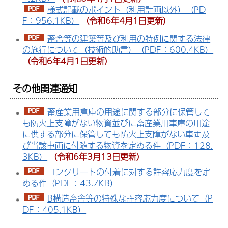
様式記載のポイント（利用計画以外）（PD
F：956.1KB）
（令和6年4月1日更新）
畜舎等の建築等及び利用の特例に関する法律
の施行について（技術的助言）（PDF：600.4KB）
（令和6年4月1日更新）
その他関連通知
畜産業用倉庫の用途に関する部分に保管して
も防火上支障がない物資並びに畜産業用車庫の用途
に供する部分に保管しても防火上支障がない車両及
び当該車両に付随する物資を定める件（PDF：128.
3KB）
（令和6年3月13日更新）
コンクリートの付着に対する許容応力度を定
める件（PDF：43.7KB）
B構造畜舎等の特殊な許容応力度について（P
DF：405.1KB）