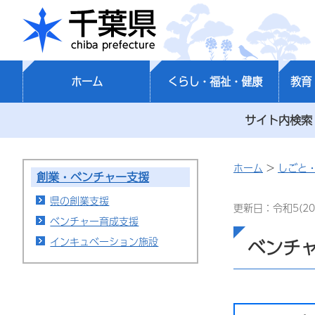
千葉県
ホーム
くらし・福祉・健康
教育
サイト内検索
ホーム
>
しごと
創業・ベンチャー支援
県の創業支援
更新日：令和5(20
ベンチャー育成支援
インキュベーション施設
ベンチ