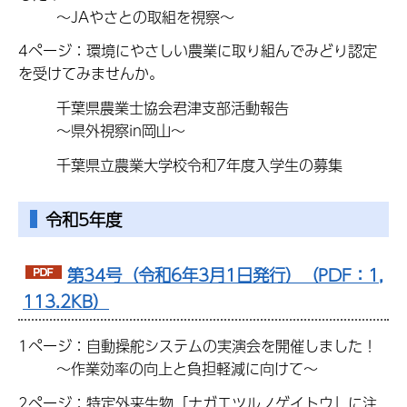
～JAやさとの取組を視察～
4ページ：環境にやさしい農業に取り組んでみどり認定
を受けてみませんか。
千葉県農業士協会君津支部活動報告
～県外視察in岡山～
千葉県立農業大学校令和7年度入学生の募集
令和5年度
第34号（令和6年3月1日発行）（PDF：1,
113.2KB）
1ページ：自動操舵システムの実演会を開催しました！
～作業効率の向上と負担軽減に向けて～
2ページ：特定外来生物「ナガエツルノゲイトウ」に注