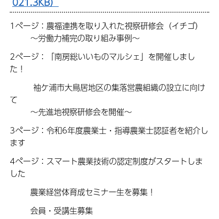
021.3KB）
1ページ：農福連携を取り入れた視察研修会（イチゴ）
～労働力補完の取り組み事例～
2ページ：「南房総いいものマルシェ」を開催しまし
た！
袖ケ浦市大鳥居地区の集落営農組織の設立に向け
て
～先進地視察研修会を開催～
3ページ：令和6年度農業士・指導農業士認証者を紹介し
ます
4ページ：スマート農業技術の認定制度がスタートしま
した
農業経営体育成セミナー生を募集！
会員・受講生募集