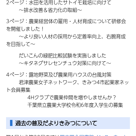
2ページ：水田を活用したサトイモ栽培に向けて
～排水改善＆省力化の取組～
3ページ：農業経営体の雇用・人材育成について研修会
を開催しました！
～より良い人材の採用から定着率向上、右腕育成
を目指して～
だいこんの緑肥比較試験を実施しました
～キタネグサレセンチュウ対策に向けて～
4ページ：露地野菜及び農業用ハウスの台風対策
君津農業女子ネットワーク、きみつ4市起業家ネッ
ト会員募集
4Hクラブで農業仲間を増やしませんか？
千葉県立農業大学校令和6年度入学生の募集
過去の普及だよりきみつについて