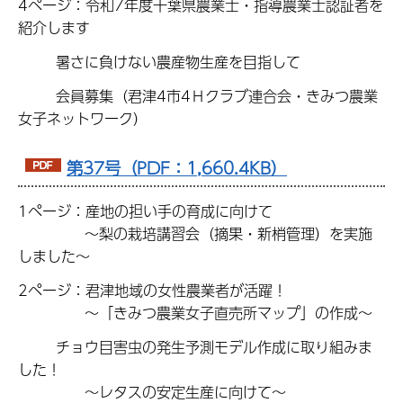
4ページ：令和7年度千葉県農業士・指導農業士認証者を
紹介します
暑さに負けない農産物生産を目指して
会員募集（君津4市4Ｈクラブ連合会・きみつ農業
女子ネットワーク）
第37号（PDF：1,660.4KB）
1ページ：産地の担い手の育成に向けて
〜梨の栽培講習会（摘果・新梢管理）を実施
しました〜
2ページ：君津地域の女性農業者が活躍！
〜「きみつ農業女子直売所マップ」の作成〜
チョウ目害虫の発生予測モデル作成に取り組みま
した！
〜レタスの安定生産に向けて〜