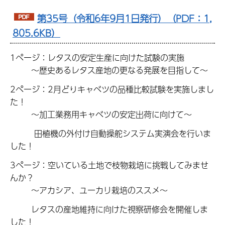
第35号（令和6年9月1日発行）（PDF：1,
805.6KB）
1ページ：レタスの安定生産に向けた試験の実施
～歴史あるレタス産地の更なる発展を目指して～
2ページ：2月どりキャベツの品種比較試験を実施しまし
た！
～加工業務用キャベツの安定出荷に向けて～
田植機の外付け自動操舵システム実演会を行いま
した！
3ページ：空いている土地で枝物栽培に挑戦してみませ
んか？
～アカシア、ユーカリ栽培のススメ～
レタスの産地維持に向けた視察研修会を開催しま
した！