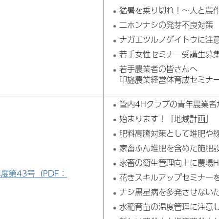
猛暑を乗り切れ！～人と農
二ホンナシの発芽不良対策
ナガエツルノゲイトウに注
若手女性セミナー受講生募
若手農業者の皆さんへ
印旛農業経営体育成セミナ
管内4Hクラブの青年農業
始まります！「地域計画」
肥料高騰対策として堆肥や
家畜ふん堆肥を含めた施肥
家畜の衛生管理向上に農場H
年度第43号（PDF：
花きスキルアップセミナー
ナシ黒星病を多発させない
水稲育苗の温度管理に注意