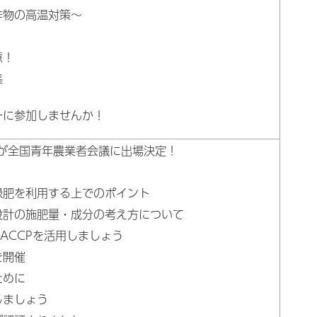
作物の高温対策～
意！
集
ーに参加しませんか！
者が全国青年農業者会議に出場決定！
緑肥を利用する上でのポイント
設計の施肥量・成分の考え方について
ACCPを活用しましょう
を開催
ために
しましょう