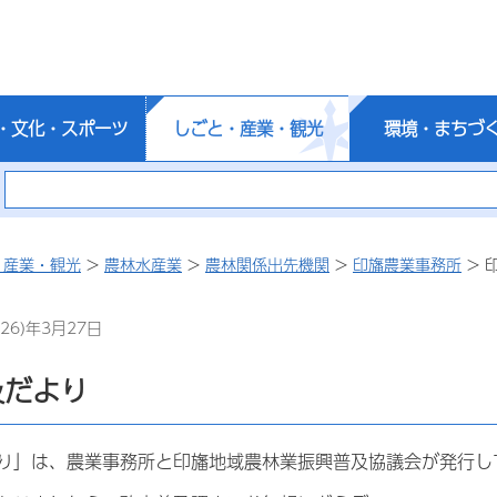
・文化・スポーツ
しごと・産業・観光
環境・まちづ
・産業・観光
>
農林水産業
>
農林関係出先機関
>
印旛農業事務所
> 
26)年3月27日
及だより
り」は、農業事務所と印旛地域農林業振興普及協議会が発行し