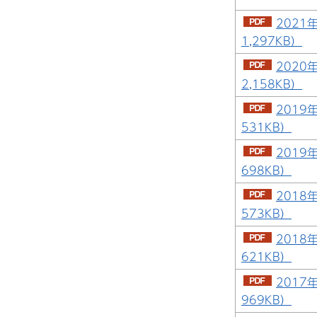
2021
1,297KB）
2020
2,158KB）
2019
531KB）
2019
698KB）
2018
573KB）
2018
621KB）
2017
969KB）