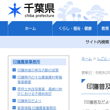
千葉県
ホーム
くらし・福祉・健康
教育
サイト内検索
ホーム
>
しごと
印旛農業事務所
印旛地域の普及活動の成果
更新日：令和8(20
印旛管内の主な農業農村整備
事業概要
印旛普
県営土地改良事業 桑納川地
区における不換地指定
印旛普及だより
「印旛普及だよ
新着情報-印旛農業事務所