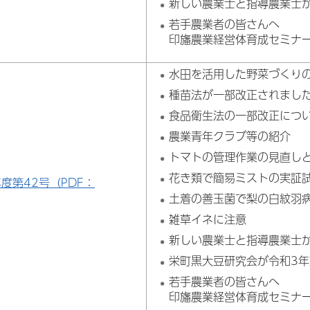
新しい農業士と指導農業士
若手農業者の皆さんへ
印旛農業経営体育成セミナ
水田を活用した野菜づくり
種苗法が一部改正されまし
食品衛生法の一部改正につ
農業青年クラブ等の紹介
トマトの管理作業の見直し
花き類で簡易ミストの実証
年度第42号（PDF：
土着の善玉菌で梨の白紋羽
雑草イネに注意
新しい農業士と指導農業士
栄町黒大豆研究会が令和3
若手農業者の皆さんへ
印旛農業経営体育成セミナ