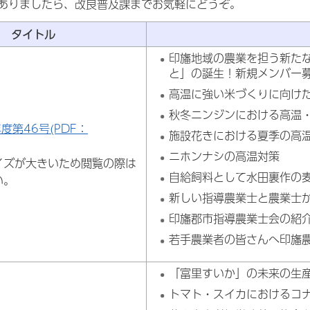
ありましたら、改良普及課までお気軽にどうぞ。
タイトル
印旛地域の農業を担う新たな
と」の誕生！新規メンバー
高温に強い米づくりに向け
秋冬ニンジンにおける高温
年度第46号(PDF：
施設花きにおける夏季の高
ニホンナシの高温対策
イズが大きいため閲覧の際は
自給飼料として水田裏作の
い。
新しい指導農業士と農業士
印旛郡市指導農業士会の紹
若手農業者の皆さんへ印旛
「富里すいか」の未来の生
トマト・スイカにおけるコ