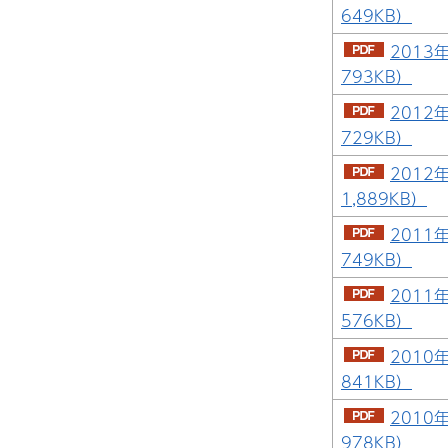
649KB）
2013
793KB）
2012
729KB）
2012
1,889KB）
2011
749KB）
2011
576KB）
2010
841KB）
2010
978KB）