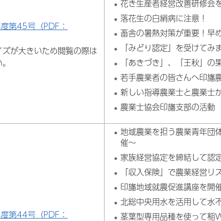
花き生産者経営改善研修会
落花生の白絹病に注意！
年度第45号（PDF：
畜舎の暑熱対策が重要！早
「みどり認定」を受けてみ
イズが大きいため閲覧の際は
「あきづき」、「王秋」の
い。
若手農業者の皆さんへ印旛
新しい指導農業士と農業士
農業士協会印旛支部の活動
地域農業を担う農業青年団
催～
家族経営協定を締結して認
「収入保険」で農業経営リ
印旛地域就農促進講座を開
北総中央用水を活用して水
年度第44号（PDF：
茎葉型専用品種を使って稲