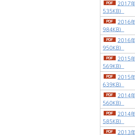
2017
535KB）
2016
984KB）
2016
950KB）
2015
569KB）
2015
639KB）
2014
560KB）
2014
585KB）
2013