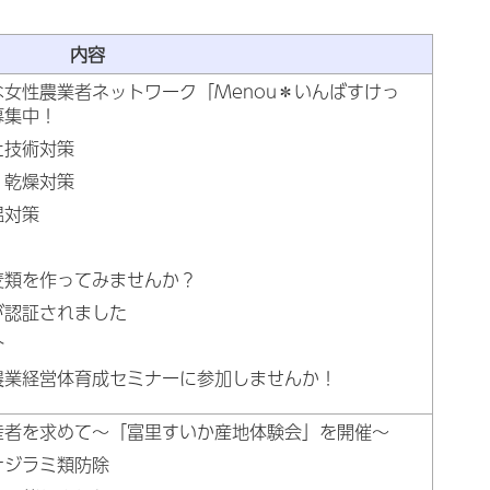
内容
女性農業者ネットワーク「Menou＊いんばすけっ
募集中！
た技術対策
・乾燥対策
温対策
麦類を作ってみませんか？
が認証されました
介
農業経営体育成セミナーに参加しませんか！
産者を求めて～「富里すいか産地体験会」を開催～
ナジラミ類防除