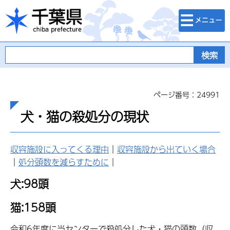
検索・メニュ
千葉県
ー
ページ番号：24991
犬・猫の殺処分の現状
収容施設に入ってくる理由
｜
収容施設から出ていく場合
｜
処分頭数を減らすために
｜
犬:98頭
猫:158頭
令和6年度に当センターで殺処分した犬・猫の頭数（収