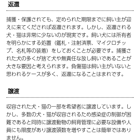
返還
捕獲・保護されても、定められた期限までに飼い主が迎
えに来てくだされば返還されます。しかし、返還される
犬・猫は非常に少ないのが現実です。飼い犬には所有者
を明らかにする処置（鑑札・注射済票、マイクロチッ
プ、名札等の装着）をしておくことが必要です。捕獲さ
れた犬の多くが捨て犬や無責任な放し飼いであることが
大きな要因と考えられます。負傷猫は飼い主がいないと
思われるケースが多く、返還になることはまれです。
譲渡
収容された犬・猫の一部を希望者に譲渡しています。し
かし、多数の犬・猫が収容されるため感染症の制御が困
難であると同時に譲渡動物の飼育管理に必要な設備や人
員にも限度があり譲渡頭数を増やすことは簡単ではあり
ません。