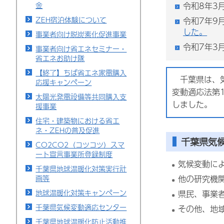
金
令和8年3
ZEH宿泊体験について
令和7年9
した。
事業者向け脱炭素化促進事業
令和7年3月
事業者向け省エネセミナー・
省エネお助け隊
【終了】ちば省エネ家電購入
千葉県は、気
応援キャンペーン
変動適応法第
太陽光発電設備等共同購入支
しました。
援事業
住宅・建築物における省エ
ネ・ZEHの普及促進
千葉県気
CO2CO2（コツコツ）スマ
ート宣言事業所登録制度
気候変動に
千葉県地球温暖化対策実行計
画等
他の研究機
地球温暖化対策キャンペーン
県民、事業
千葉県気候変動適応センター
その他、地
千葉県地球温暖化防止活動推