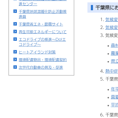
進センター
千葉県に
千葉県地球温暖化防止活動推
進員
気候変
千葉県省エネ・節電サイト
気候変
再生可能エネルギーについて
気候変
エコドライブの推進～Do!エ
コドライブ～
森
ヒートアイランド対策
農
環境配慮物品・環境配慮契約
県
次世代自動車の普及・促進
熱中症
千葉県
年
真
平
千葉県