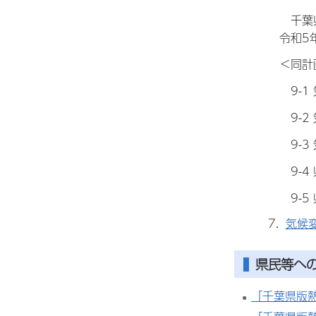
千葉県
令和5
＜同計
9-1
9-2
9-3
9-4
9-5
気候
県民等へ
「千葉県版