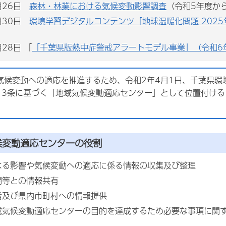
月26日
森林・林業における気候変動影響調査
（令和5年度か
月30日
環境学習デジタルコンテンツ「地球温暖化問題 202
28日 「
「千葉県版熱中症警戒アラートモデル事業」（令和6
候変動への適応を推進するため、令和2年4月1日、千葉県環境
13条に基づく「地域気候変動適応センター」として位置付け
候変動適応センターの役割
よる影響や気候変動への適応に係る情報の収集及び整理
関等との情報共有
者及び県内市町村への情報提供
域気候変動適応センターの目的を達成するため必要な事項に関