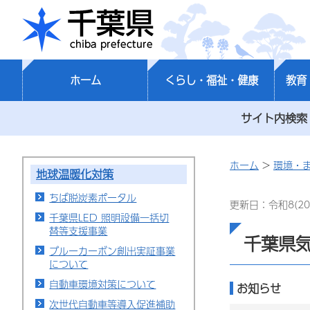
千葉県
ホーム
くらし・福祉・健康
教育
サイト内検索
ホーム
>
環境・
地球温暖化対策
ちば脱炭素ポータル
更新日：令和8(20
千葉県LED 照明設備一括切
替等支援事業
千葉県
ブルーカーボン創出実証事業
について
自動車環境対策について
お知らせ
次世代自動車等導入促進補助