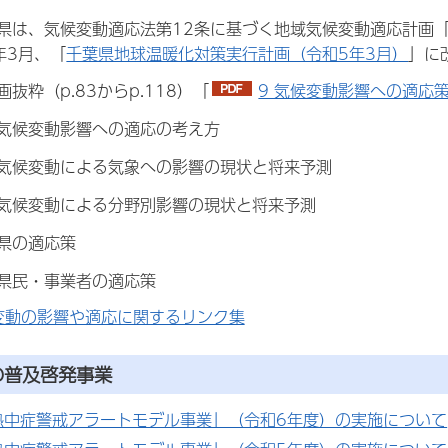
は、気候変動適応法第12条に基づく地域気候変動適応計画
年3月、「
千葉県地球温暖化対策実行計画（令和5年3月）
」に
画抜粋（p.83からp.118）「
9 気候変動影響への適応策（
 気候変動影響への適応の考え方
 気候変動による気象への影響の現状と将来予測
 気候変動による分野別影響の現状と将来予測
 県の適応策
 県民・事業者の適応策
変動の影響や適応に関するリンク集
の普及啓発事業
熱中症警戒アラートモデル事業」（令和6年度）の実施について